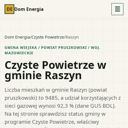
☰
DE
Dom Energia
Dom Energia
/
Czyste Powietrze
/
Raszyn
GMINA WIEJSKA
/ POWIAT
PRUSZKOWSKI
/ WOJ.
MAZOWIECKIE
Czyste Powietrze w
gminie Raszyn
Liczba mieszkań w gminie Raszyn (powiat
pruszkowski) to 9485, a udział korzystających z
sieci gazowej wynosi 92,3 % (dane GUS BDL).
Na tej stronie sprawdzisz status gminy w
programie Czyste Powietrze, właściwy