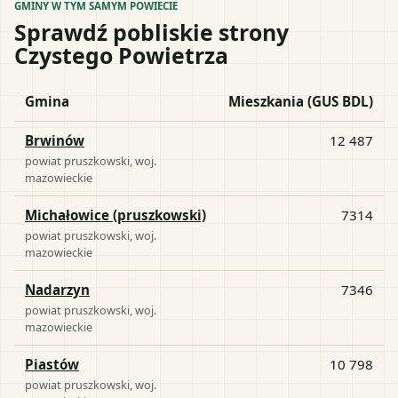
GMINY W TYM SAMYM POWIECIE
Sprawdź pobliskie strony
Czystego Powietrza
Gmina
Mieszkania (GUS BDL)
Brwinów
12 487
powiat
pruszkowski
, woj.
mazowieckie
Michałowice (pruszkowski)
7314
powiat
pruszkowski
, woj.
mazowieckie
Nadarzyn
7346
powiat
pruszkowski
, woj.
mazowieckie
Piastów
10 798
powiat
pruszkowski
, woj.