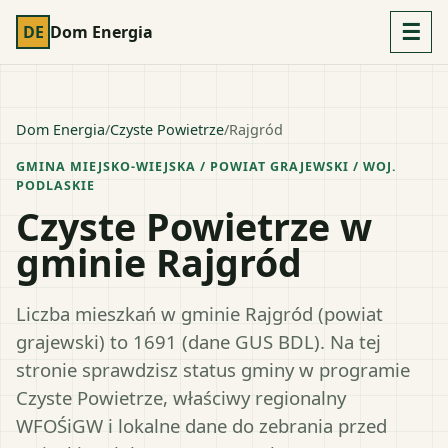
☰
DE
Dom Energia
Dom Energia
/
Czyste Powietrze
/
Rajgród
GMINA MIEJSKO-WIEJSKA
/ POWIAT
GRAJEWSKI
/ WOJ.
PODLASKIE
Czyste Powietrze w
gminie Rajgród
Liczba mieszkań w gminie Rajgród (powiat
grajewski) to 1691 (dane GUS BDL). Na tej
stronie sprawdzisz status gminy w programie
Czyste Powietrze, właściwy regionalny
WFOŚiGW i lokalne dane do zebrania przed