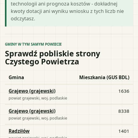
technologii ani prognoza kosztów - dokładnej
kwoty dotacji ani wyniku wniosku z tych liczb nie
odczytasz.
GMINY W TYM SAMYM POWIECIE
Sprawdź pobliskie strony
Czystego Powietrza
Gmina
Mieszkania (GUS BDL)
Grajewo (grajewski)
1636
powiat
grajewski
, woj.
podlaskie
Grajewo (grajewski)
8338
powiat
grajewski
, woj.
podlaskie
Radziłów
1401
powiat
grajewski
, woj.
podlaskie