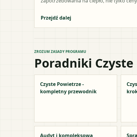
zapotrzebowania na ciepło, nie tylko ceny
Przejdź dalej
ZROZUM ZASADY PROGRAMU
Poradniki Czyste
Czyste Powietrze -
Czys
kompletny przewodnik
kro
Audyt i kompleksowa
Spra