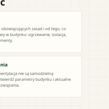
ać
 obowiązujących zasad i od tego, co
y w budynku: ogrzewanie, izolacja,
umenty.
ania
wentylacja nie są samodzielną
twierdź parametry budynku i aktualne
związania.