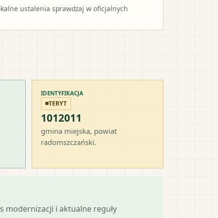
alne ustalenia sprawdzaj w oficjalnych
IDENTYFIKACJA
TERYT
1012011
-
gmina miejska
, powiat
radomszczański
.
s modernizacji i aktualne reguły