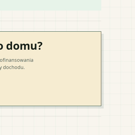
go domu?
dofinansowania
ty dochodu.