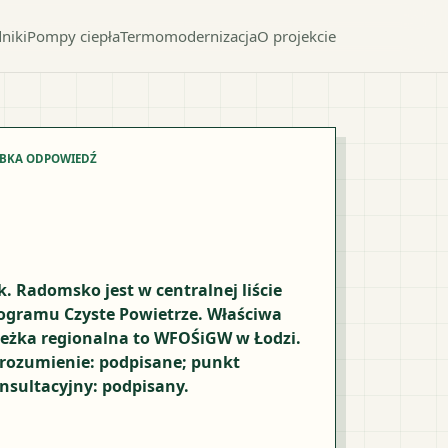
niki
Pompy ciepła
Termomodernizacja
O projekcie
YBKA ODPOWIEDŹ
k. Radomsko jest w centralnej liście
ogramu Czyste Powietrze. Właściwa
ieżka regionalna to WFOŚiGW w Łodzi.
rozumienie: podpisane; punkt
nsultacyjny: podpisany.