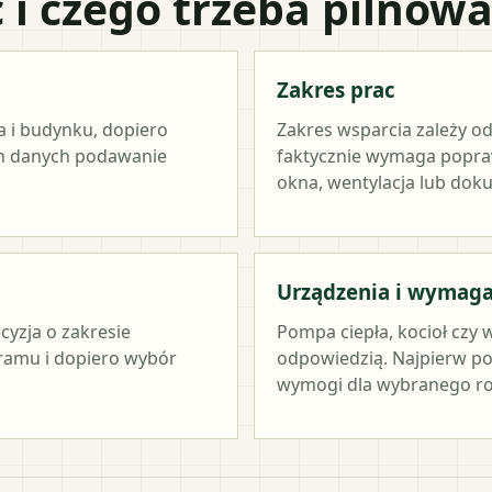
 i czego trzeba pilnow
Zakres prac
a i budynku, dopiero
Zakres wsparcia zależy od
ch danych podawanie
faktycznie wymaga popraw
okna, wentylacja lub dok
Urządzenia i wymag
cyzja o zakresie
Pompa ciepła, kocioł czy 
ramu i dopiero wybór
odpowiedzią. Najpierw po
wymogi dla wybranego ro