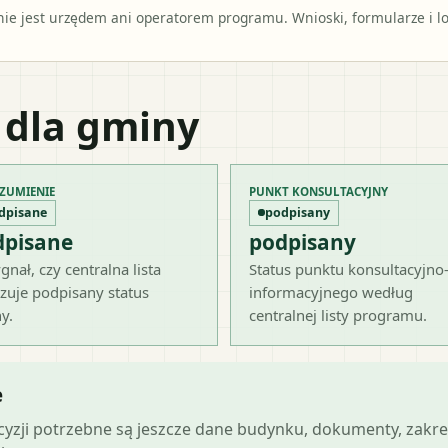
e jest urzędem ani operatorem programu. Wnioski, formularze i lok
 dla gminy
ZUMIENIE
PUNKT KONSULTACYJNY
dpisane
podpisany
dpisane
podpisany
gnał, czy centralna lista
Status punktu konsultacyjno
zuje podpisany status
informacyjnego według
y.
centralnej listy programu.
e
ecyzji potrzebne są jeszcze dane budynku, dokumenty, zakre