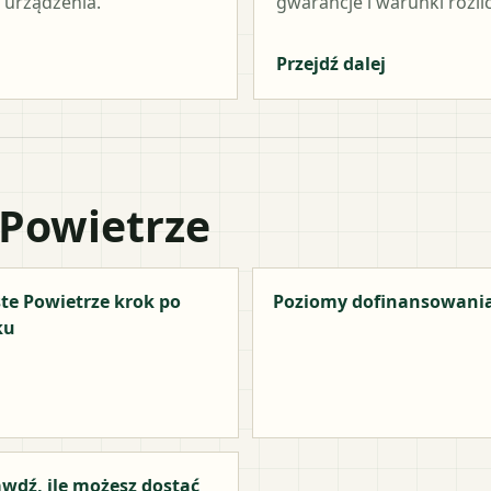
 urządzenia.
gwarancje i warunki rozli
Przejdź dalej
 Powietrze
te Powietrze krok po
Poziomy dofinansowani
ku
wdź, ile możesz dostać