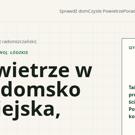
Sprawdź dom
Czyste Powietrze
Porad
 radomszczański)
SZ
WOJ.
ŁÓDZKIE
wietrze w
adomsko
Ta
pr
ejska,
śc
Po
ko