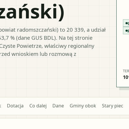
ański)
owiat radomszczański) to 20 339, a udział
53,7 % (dane GUS BDL). Na tej stronie
Czyste Powietrze, właściwy regionalny
przed wnioskiem lub rozmową z
TE
10
k
Dotacja
Co dalej
Dane
Gminy obok
Stary piec