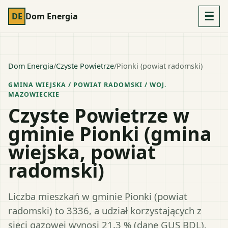
☰
DE
Dom Energia
Dom Energia
/
Czyste Powietrze
/
Pionki (powiat radomski)
GMINA WIEJSKA
/ POWIAT
RADOMSKI
/ WOJ.
MAZOWIECKIE
Czyste Powietrze w
gminie Pionki (gmina
wiejska, powiat
radomski)
Liczba mieszkań w gminie Pionki (powiat
radomski) to 3336, a udział korzystających z
sieci gazowej wynosi 21,3 % (dane GUS BDL).