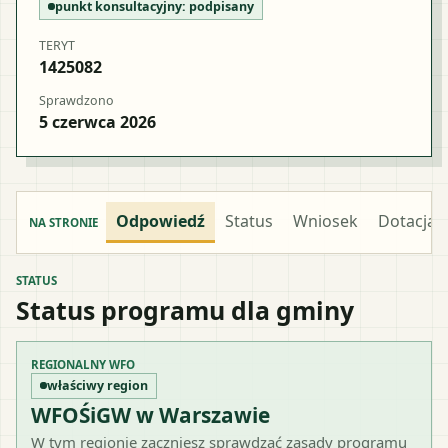
punkt konsultacyjny:
podpisany
TERYT
1425082
Sprawdzono
5 czerwca 2026
Odpowiedź
Status
Wniosek
Dotacja
NA STRONIE
STATUS
Status programu dla gminy
REGIONALNY WFO
właściwy region
WFOŚiGW w Warszawie
W tym regionie zaczniesz sprawdzać zasady programu