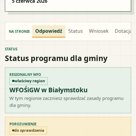
5 czerwca 2026
Odpowiedź
Status
Wniosek
Dotacja
NA STRONIE
STATUS
Status programu dla gminy
REGIONALNY WFO
właściwy region
WFOŚiGW w Białymstoku
W tym regionie zaczniesz sprawdzać zasady programu
dla gminy.
POROZUMIENIE
do sprawdzenia