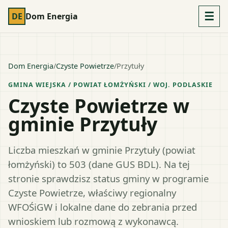
☰
DE
Dom Energia
Dom Energia
/
Czyste Powietrze
/
Przytuły
GMINA WIEJSKA
/ POWIAT
ŁOMŻYŃSKI
/ WOJ.
PODLASKIE
Czyste Powietrze w
gminie Przytuły
Liczba mieszkań w gminie Przytuły (powiat
łomżyński) to 503 (dane GUS BDL). Na tej
stronie sprawdzisz status gminy w programie
Czyste Powietrze, właściwy regionalny
WFOŚiGW i lokalne dane do zebrania przed
wnioskiem lub rozmową z wykonawcą.