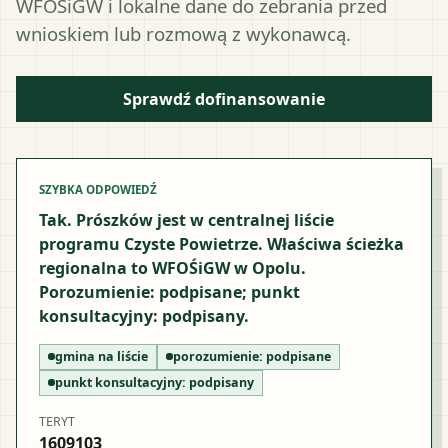
WFOŚiGW i lokalne dane do zebrania przed
wnioskiem lub rozmową z wykonawcą.
Sprawdź dofinansowanie
SZYBKA ODPOWIEDŹ
Tak. Prószków jest w centralnej liście
programu Czyste Powietrze. Właściwa ścieżka
regionalna to WFOŚiGW w Opolu.
Porozumienie: podpisane; punkt
konsultacyjny: podpisany.
gmina na liście
porozumienie:
podpisane
punkt konsultacyjny:
podpisany
TERYT
1609103