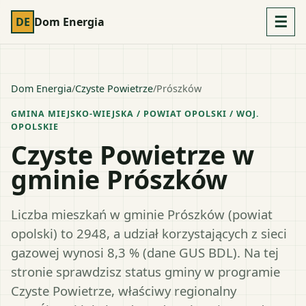
☰
DE
Dom Energia
Dom Energia
/
Czyste Powietrze
/
Prószków
GMINA MIEJSKO-WIEJSKA
/ POWIAT
OPOLSKI
/ WOJ.
OPOLSKIE
Czyste Powietrze w
gminie Prószków
Liczba mieszkań w gminie Prószków (powiat
opolski) to 2948, a udział korzystających z sieci
gazowej wynosi 8,3 % (dane GUS BDL). Na tej
stronie sprawdzisz status gminy w programie
Czyste Powietrze, właściwy regionalny