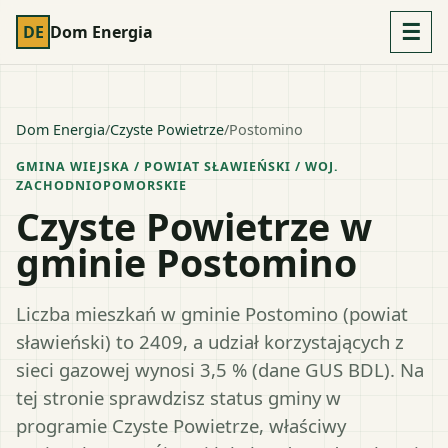
☰
DE
Dom Energia
Dom Energia
/
Czyste Powietrze
/
Postomino
GMINA WIEJSKA
/ POWIAT
SŁAWIEŃSKI
/ WOJ.
ZACHODNIOPOMORSKIE
Czyste Powietrze w
gminie Postomino
Liczba mieszkań w gminie Postomino (powiat
sławieński) to 2409, a udział korzystających z
sieci gazowej wynosi 3,5 % (dane GUS BDL). Na
tej stronie sprawdzisz status gminy w
programie Czyste Powietrze, właściwy