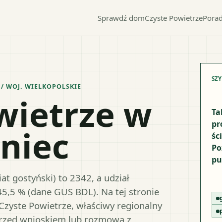
Sprawdź dom
Czyste Powietrze
Porad
SZ
/ WOJ.
WIELKOPOLSKIE
wietrze w
Ta
pr
niec
śc
Po
pu
t gostyński) to 2342, a udział
45,5 % (dane GUS BDL). Na tej stronie
Czyste Powietrze, właściwy regionalny
przed wnioskiem lub rozmową z