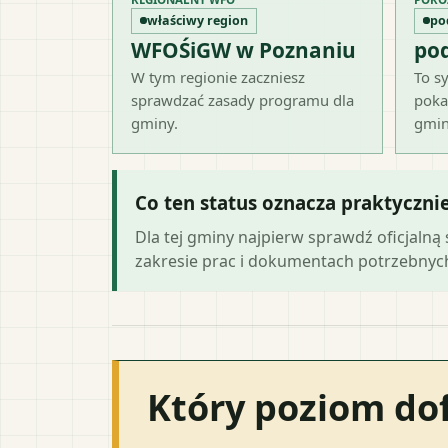
właściwy region
po
WFOŚiGW w Poznaniu
po
W tym regionie zaczniesz
To sy
sprawdzać zasady programu dla
poka
gminy.
gmin
Co ten status oznacza praktyczni
Dla tej gminy najpierw sprawdź oficjal
zakresie prac i dokumentach potrzebny
Który poziom do