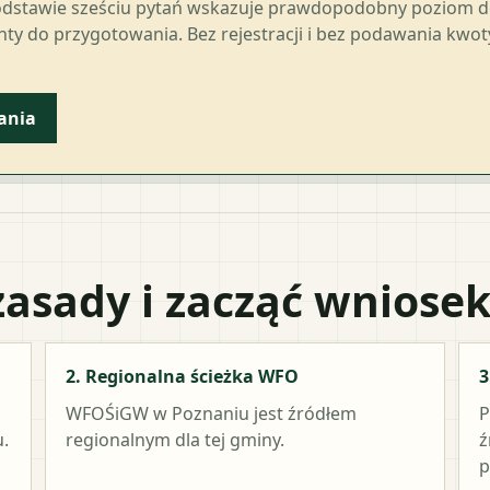
odstawie sześciu pytań wskazuje prawdopodobny poziom 
ty do przygotowania. Bez rejestracji i bez podawania kwo
ania
zasady i zacząć wniose
2. Regionalna ścieżka WFO
3
WFOŚiGW w Poznaniu
jest źródłem
P
.
regionalnym dla tej gminy.
ź
p