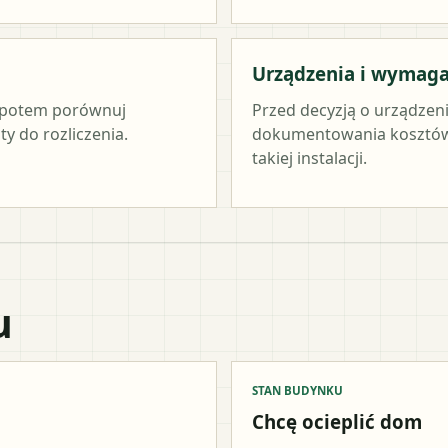
Urządzenia i wymag
c, potem porównuj
Przed decyzją o urządzen
y do rozliczenia.
dokumentowania kosztów 
takiej instalacji.
u
STAN BUDYNKU
Chcę ocieplić dom