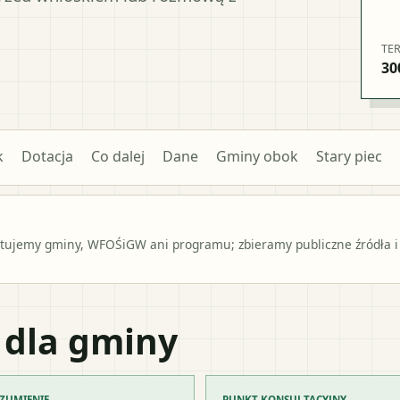
TE
30
k
Dotacja
Co dalej
Dane
Gminy obok
Stary piec
ntujemy gminy, WFOŚiGW ani programu; zbieramy publiczne źródła i
 dla gminy
ZUMIENIE
PUNKT KONSULTACYJNY