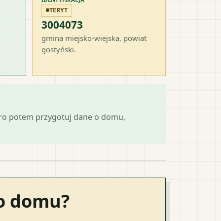
TERYT
3004073
-
gmina miejsko-wiejska
, powiat
gostyński
.
ero potem przygotuj dane o domu,
go domu?