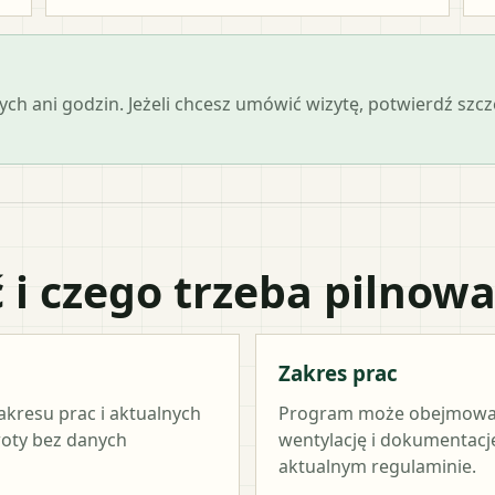
ch ani godzin. Jeżeli chcesz umówić wizytę, potwierdź szc
 i czego trzeba pilnow
Zakres prac
akresu prac i aktualnych
Program może obejmować ź
woty bez danych
wentylację i dokumentację
aktualnym regulaminie.