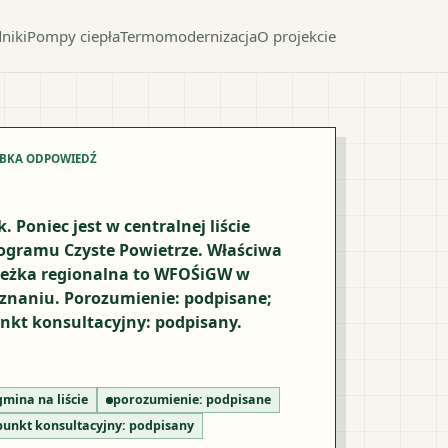
niki
Pompy ciepła
Termomodernizacja
O projekcie
YBKA ODPOWIEDŹ
k. Poniec jest w centralnej liście
ogramu Czyste Powietrze. Właściwa
ieżka regionalna to WFOŚiGW w
znaniu. Porozumienie: podpisane;
nkt konsultacyjny: podpisany.
gmina na liście
porozumienie:
podpisane
punkt konsultacyjny:
podpisany