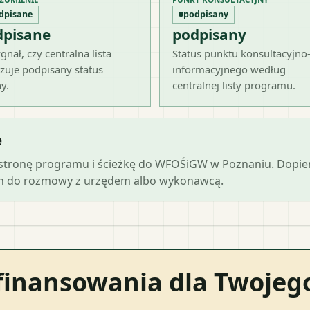
dpisane
podpisany
dpisane
podpisany
gnał, czy centralna lista
Status punktu konsultacyjno
zuje podpisany status
informacyjnego według
y.
centralnej listy programu.
e
ną stronę programu i ścieżkę do WFOŚiGW w Poznaniu. Dopi
ch do rozmowy z urzędem albo wykonawcą.
finansowania dla Twoje