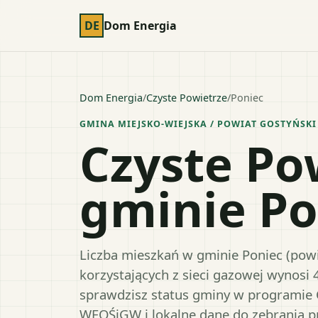
DE
Dom Energia
Dom Energia
/
Czyste Powietrze
/
Poniec
GMINA MIEJSKO-WIEJSKA
/ POWIAT
GOSTYŃSKI
Czyste Po
gminie Po
Liczba mieszkań w gminie Poniec (powia
korzystających z sieci gazowej wynosi 
sprawdzisz status gminy w programie 
WFOŚiGW i lokalne dane do zebrania 