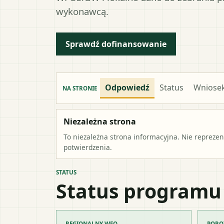
wykonawcą.
Sprawdź dofinansowanie
Odpowiedź
Status
Wniose
NA STRONIE
Niezależna strona
To niezależna strona informacyjna. Nie repreze
potwierdzenia.
STATUS
Status programu
REGIONALNY WFO
PORO