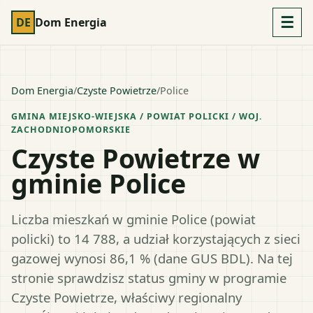
☰
DE
Dom Energia
Dom Energia
/
Czyste Powietrze
/
Police
GMINA MIEJSKO-WIEJSKA
/ POWIAT
POLICKI
/ WOJ.
ZACHODNIOPOMORSKIE
Czyste Powietrze w
gminie Police
Liczba mieszkań w gminie Police (powiat
policki) to 14 788, a udział korzystających z sieci
gazowej wynosi 86,1 % (dane GUS BDL). Na tej
stronie sprawdzisz status gminy w programie
Czyste Powietrze, właściwy regionalny