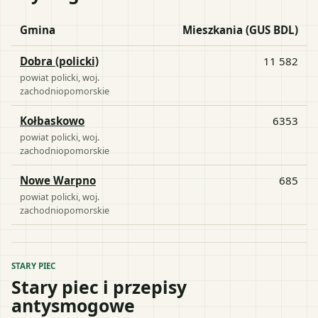
Gmina
Mieszkania (GUS BDL)
Dobra (policki)
11 582
powiat
policki
, woj.
zachodniopomorskie
Kołbaskowo
6353
powiat
policki
, woj.
zachodniopomorskie
Nowe Warpno
685
powiat
policki
, woj.
zachodniopomorskie
STARY PIEC
Stary piec i przepisy
antysmogowe