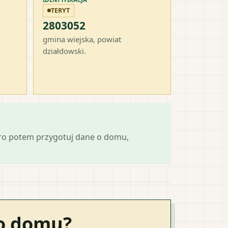
TERYT
2803052
-
gmina wiejska
, powiat
działdowski
.
ero potem przygotuj dane o domu,
go domu?