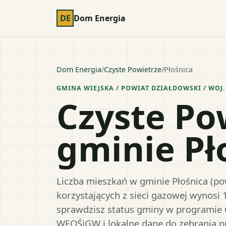
DE
Dom Energia
Dom Energia
/
Czyste Powietrze
/
Płośnica
GMINA WIEJSKA
/ POWIAT
DZIAŁDOWSKI
/ WOJ
Czyste Po
gminie Pł
Liczba mieszkań w gminie Płośnica (pow
korzystających z sieci gazowej wynosi 
sprawdzisz status gminy w programie 
WFOŚiGW i lokalne dane do zebrania 