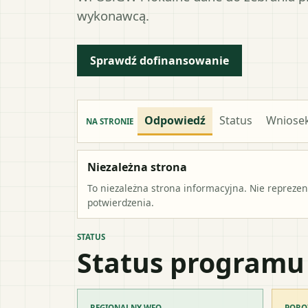
wykonawcą.
Sprawdź dofinansowanie
Odpowiedź
Status
Wniose
NA STRONIE
Niezależna strona
To niezależna strona informacyjna. Nie repreze
potwierdzenia.
STATUS
Status programu
REGIONALNY WFO
PORO