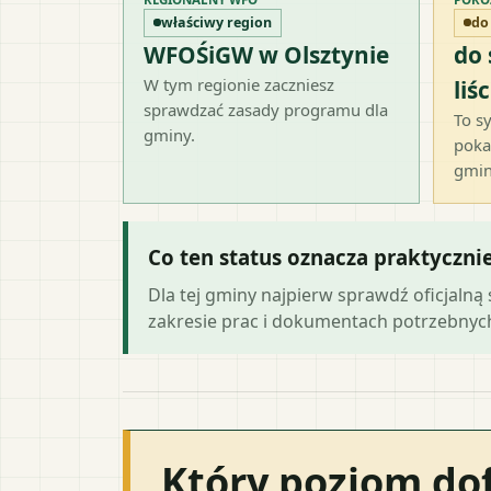
właściwy region
do
WFOŚiGW w Olsztynie
do
W tym regionie zaczniesz
liśc
sprawdzać zasady programu dla
To sy
gminy.
poka
gmin
Co ten status oznacza praktyczni
Dla tej gminy najpierw sprawdź oficjaln
zakresie prac i dokumentach potrzebny
Który poziom do