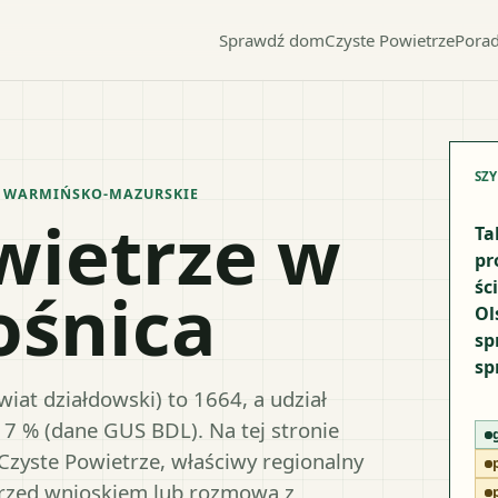
Sprawdź dom
Czyste Powietrze
Porad
SZ
.
WARMIŃSKO-MAZURSKIE
wietrze w
Ta
pr
śc
ośnica
Ol
sp
sp
iat działdowski) to 1664, a udział
17 % (dane GUS BDL). Na tej stronie
Czyste Powietrze, właściwy regionalny
przed wnioskiem lub rozmową z