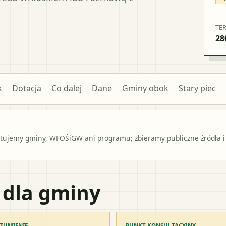
TE
28
k
Dotacja
Co dalej
Dane
Gminy obok
Stary piec
ntujemy gminy, WFOŚiGW ani programu; zbieramy publiczne źródła i
 dla gminy
ZUMIENIE
PUNKT KONSULTACYJNY