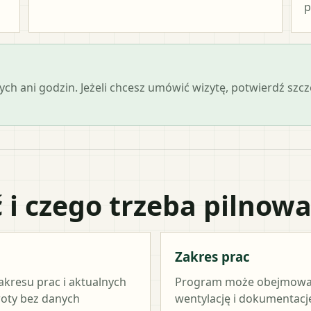
p
ch ani godzin. Jeżeli chcesz umówić wizytę, potwierdź szc
 i czego trzeba pilnow
Zakres prac
akresu prac i aktualnych
Program może obejmować ź
woty bez danych
wentylację i dokumentację