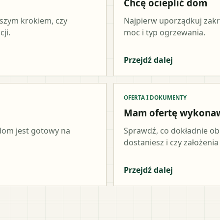
Chcę ocieplić dom
wszym krokiem, czy
Najpierw uporządkuj zakr
ji.
moc i typ ogrzewania.
Przejdź dalej
OFERTA I DOKUMENTY
Mam ofertę wykona
 dom jest gotowy na
Sprawdź, co dokładnie ob
dostaniesz i czy założeni
Przejdź dalej