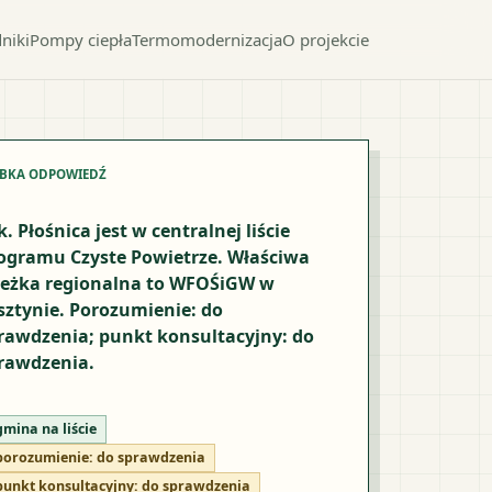
niki
Pompy ciepła
Termomodernizacja
O projekcie
YBKA ODPOWIEDŹ
k. Płośnica jest w centralnej liście
ogramu Czyste Powietrze. Właściwa
ieżka regionalna to WFOŚiGW w
sztynie. Porozumienie: do
rawdzenia; punkt konsultacyjny: do
rawdzenia.
gmina na liście
porozumienie:
do sprawdzenia
punkt konsultacyjny:
do sprawdzenia