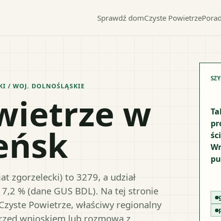
Sprawdź dom
Czyste Powietrze
Porad
SZ
KI
/ WOJ.
DOLNOŚLĄSKIE
wietrze w
Ta
pr
eńsk
śc
Wr
pu
t zgorzelecki) to 3279, a udział
17,2 % (dane GUS BDL). Na tej stronie
Czyste Powietrze, właściwy regionalny
przed wnioskiem lub rozmową z