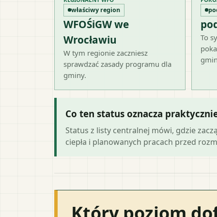
właściwy region
po
WFOŚiGW we
po
To sy
Wrocławiu
poka
W tym regionie zaczniesz
gmin
sprawdzać zasady programu dla
gminy.
Co ten status oznacza praktyczni
Status z listy centralnej mówi, gdzie zacz
ciepła i planowanych pracach przed roz
Który poziom do