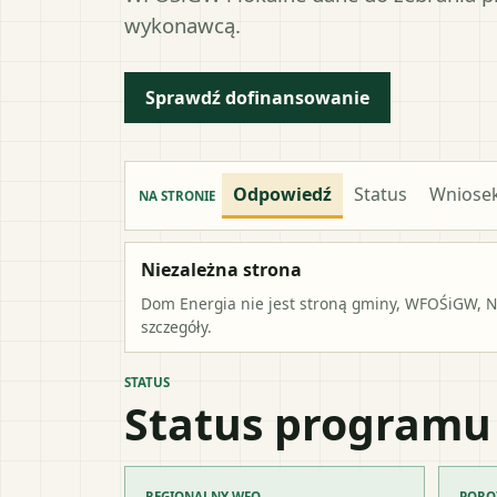
wykonawcą.
Sprawdź dofinansowanie
Odpowiedź
Status
Wniose
NA STRONIE
Niezależna strona
Dom Energia nie jest stroną gminy, WFOŚiGW, NF
szczegóły.
STATUS
Status programu
REGIONALNY WFO
PORO