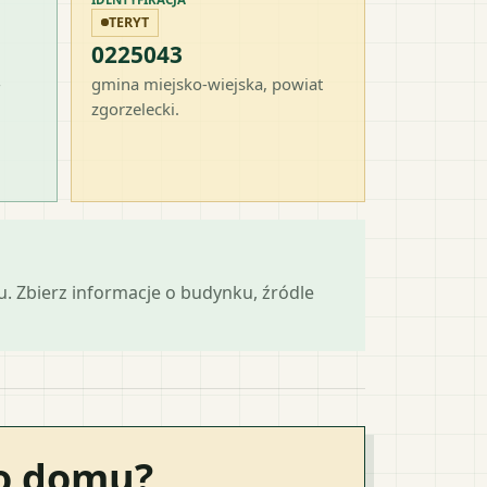
TERYT
0225043
-
gmina miejsko-wiejska
, powiat
zgorzelecki
.
mu. Zbierz informacje o budynku, źródle
go domu?