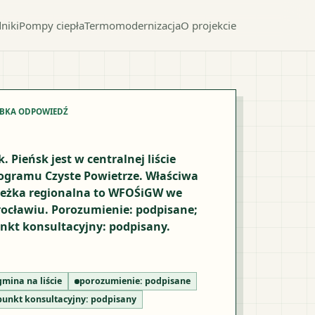
niki
Pompy ciepła
Termomodernizacja
O projekcie
YBKA ODPOWIEDŹ
k. Pieńsk jest w centralnej liście
ogramu Czyste Powietrze. Właściwa
ieżka regionalna to WFOŚiGW we
ocławiu. Porozumienie: podpisane;
nkt konsultacyjny: podpisany.
gmina na liście
porozumienie:
podpisane
punkt konsultacyjny:
podpisany