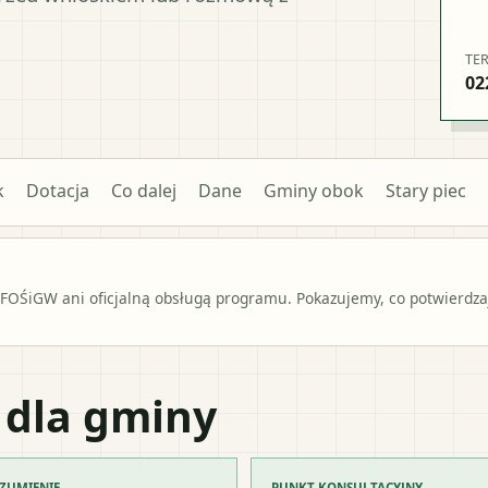
TE
02
k
Dotacja
Co dalej
Dane
Gminy obok
Stary piec
OŚiGW ani oficjalną obsługą programu. Pokazujemy, co potwierdzają
 dla gminy
ZUMIENIE
PUNKT KONSULTACYJNY