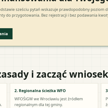
odstawie sześciu pytań wskazuje prawdopodobny poziom 
ty do przygotowania. Bez rejestracji i bez podawania kwo
ania
zasady i zacząć wniose
2. Regionalna ścieżka WFO
3
WFOŚiGW we Wrocławiu
jest źródłem
P
.
regionalnym dla tej gminy.
ź