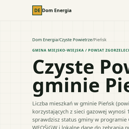
DE
Dom Energia
Dom Energia
/
Czyste Powietrze
/
Pieńsk
GMINA MIEJSKO-WIEJSKA
/ POWIAT
ZGORZELEC
Czyste Po
gminie Pi
Liczba mieszkań w gminie Pieńsk (powia
korzystających z sieci gazowej wynosi 
sprawdzisz status gminy w programie 
WFOŚiGW i lokalne dane do zebrania 