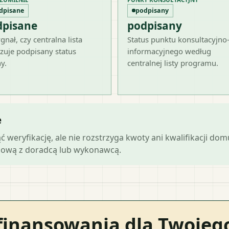
dpisane
podpisany
dpisane
podpisany
gnał, czy centralna lista
Status punktu konsultacyjno
zuje podpisany status
informacyjnego według
y.
centralnej listy programu.
e
ąć weryfikację, ale nie rozstrzyga kwoty ani kwalifikacji do
mową z doradcą lub wykonawcą.
finansowania dla Twoje