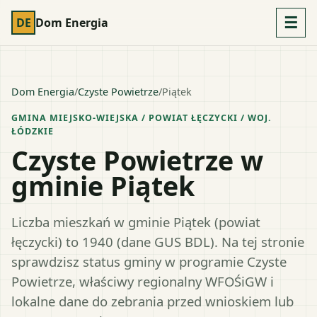
☰
DE
Dom Energia
Dom Energia
/
Czyste Powietrze
/
Piątek
GMINA MIEJSKO-WIEJSKA
/ POWIAT
ŁĘCZYCKI
/ WOJ.
ŁÓDZKIE
Czyste Powietrze w
gminie Piątek
Liczba mieszkań w gminie Piątek (powiat
łęczycki) to 1940 (dane GUS BDL). Na tej stronie
sprawdzisz status gminy w programie Czyste
Powietrze, właściwy regionalny WFOŚiGW i
lokalne dane do zebrania przed wnioskiem lub