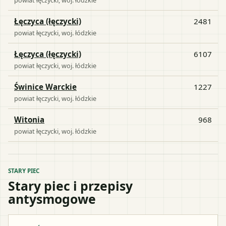
Łęczyca (łęczycki)
2481
powiat
łęczycki
, woj.
łódzkie
Łęczyca (łęczycki)
6107
powiat
łęczycki
, woj.
łódzkie
Świnice Warckie
1227
powiat
łęczycki
, woj.
łódzkie
Witonia
968
powiat
łęczycki
, woj.
łódzkie
STARY PIEC
Stary piec i przepisy
antysmogowe