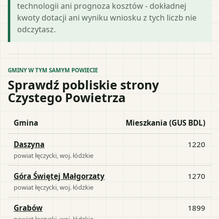
technologii ani prognoza kosztów - dokładnej
kwoty dotacji ani wyniku wniosku z tych liczb nie
odczytasz.
GMINY W TYM SAMYM POWIECIE
Sprawdź pobliskie strony
Czystego Powietrza
Gmina
Mieszkania (GUS BDL)
Daszyna
1220
powiat
łęczycki
, woj.
łódzkie
Góra Świętej Małgorzaty
1270
powiat
łęczycki
, woj.
łódzkie
Grabów
1899
powiat
łęczycki
, woj.
łódzkie