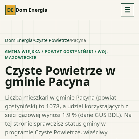
☰
DE
Dom Energia
Dom Energia
/
Czyste Powietrze
/
Pacyna
GMINA WIEJSKA
/ POWIAT
GOSTYNIŃSKI
/ WOJ.
MAZOWIECKIE
Czyste Powietrze w
gminie Pacyna
Liczba mieszkań w gminie Pacyna (powiat
gostyniński) to 1078, a udział korzystających z
sieci gazowej wynosi 1,9 % (dane GUS BDL). Na
tej stronie sprawdzisz status gminy w
programie Czyste Powietrze, właściwy