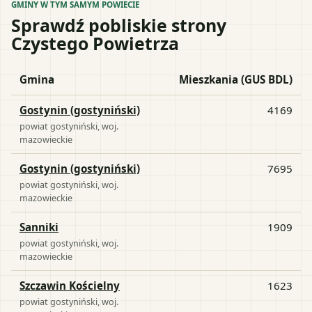
GMINY W TYM SAMYM POWIECIE
Sprawdź pobliskie strony
Czystego Powietrza
Gmina
Mieszkania (GUS BDL)
Gostynin (gostyniński)
4169
powiat
gostyniński
, woj.
mazowieckie
Gostynin (gostyniński)
7695
powiat
gostyniński
, woj.
mazowieckie
Sanniki
1909
powiat
gostyniński
, woj.
mazowieckie
Szczawin Kościelny
1623
powiat
gostyniński
, woj.