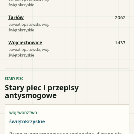
świętokrzyskie
Tarłów
2062
powiat
opatowski
, woj.
świętokrzyskie
Wojciechowice
1437
powiat
opatowski
, woj.
świętokrzyskie
STARY PIEC
Stary piec i przepisy
antysmogowe
WOJEWÓDZTWO
świętokrzyskie
Przepisy antysmogowe są regionalne, dlatego nie