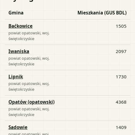
Gmina
Mieszkania (GUS BDL)
Baćkowice
1505
powiat
opatowski
, woj.
świętokrzyskie
Iwaniska
2097
powiat
opatowski
, woj.
świętokrzyskie
Lipnik
1730
powiat
opatowski
, woj.
świętokrzyskie
Opatów (opatowski)
4368
powiat
opatowski
, woj.
świętokrzyskie
Sadowie
1409
powiat
opatowski
, woj.