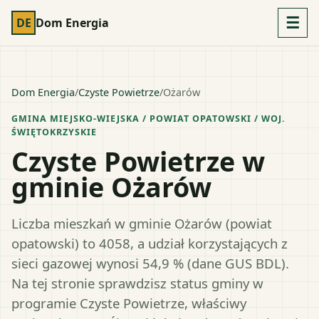
☰
DE
Dom Energia
Dom Energia
/
Czyste Powietrze
/
Ożarów
GMINA MIEJSKO-WIEJSKA
/ POWIAT
OPATOWSKI
/ WOJ.
ŚWIĘTOKRZYSKIE
Czyste Powietrze w
gminie Ożarów
Liczba mieszkań w gminie Ożarów (powiat
opatowski) to 4058, a udział korzystających z
sieci gazowej wynosi 54,9 % (dane GUS BDL).
Na tej stronie sprawdzisz status gminy w
programie Czyste Powietrze, właściwy