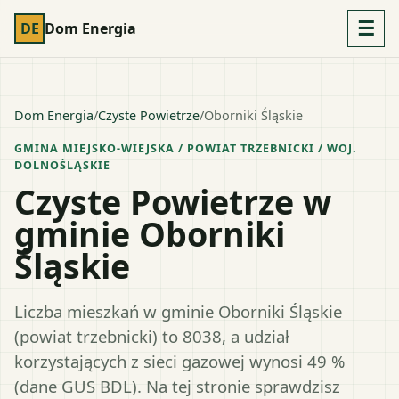
☰
DE
Dom Energia
Dom Energia
/
Czyste Powietrze
/
Oborniki Śląskie
GMINA MIEJSKO-WIEJSKA
/ POWIAT
TRZEBNICKI
/ WOJ.
DOLNOŚLĄSKIE
Czyste Powietrze w
gminie Oborniki
Śląskie
Liczba mieszkań w gminie Oborniki Śląskie
(powiat trzebnicki) to 8038, a udział
korzystających z sieci gazowej wynosi 49 %
(dane GUS BDL). Na tej stronie sprawdzisz