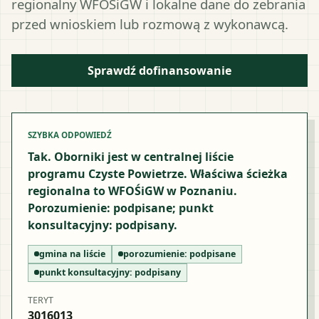
regionalny WFOŚiGW i lokalne dane do zebrania
przed wnioskiem lub rozmową z wykonawcą.
Sprawdź dofinansowanie
SZYBKA ODPOWIEDŹ
Tak. Oborniki jest w centralnej liście
programu Czyste Powietrze. Właściwa ścieżka
regionalna to WFOŚiGW w Poznaniu.
Porozumienie: podpisane; punkt
konsultacyjny: podpisany.
gmina na liście
porozumienie:
podpisane
punkt konsultacyjny:
podpisany
TERYT
3016013