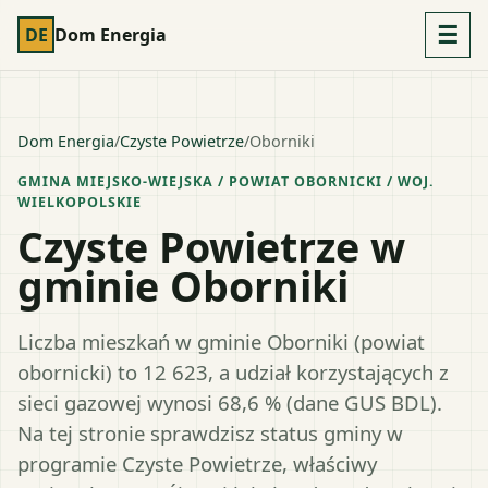
☰
DE
Dom Energia
Dom Energia
/
Czyste Powietrze
/
Oborniki
GMINA MIEJSKO-WIEJSKA
/ POWIAT
OBORNICKI
/ WOJ.
WIELKOPOLSKIE
Czyste Powietrze w
gminie Oborniki
Liczba mieszkań w gminie Oborniki (powiat
obornicki) to 12 623, a udział korzystających z
sieci gazowej wynosi 68,6 % (dane GUS BDL).
Na tej stronie sprawdzisz status gminy w
programie Czyste Powietrze, właściwy