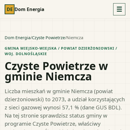
☰
DE
Dom Energia
Dom Energia
/
Czyste Powietrze
/
Niemcza
GMINA MIEJSKO-WIEJSKA
/ POWIAT
DZIERŻONIOWSKI
/
WOJ.
DOLNOŚLĄSKIE
Czyste Powietrze w
gminie Niemcza
Liczba mieszkań w gminie Niemcza (powiat
dzierżoniowski) to 2073, a udział korzystających
z sieci gazowej wynosi 57,1 % (dane GUS BDL).
Na tej stronie sprawdzisz status gminy w
programie Czyste Powietrze, właściwy