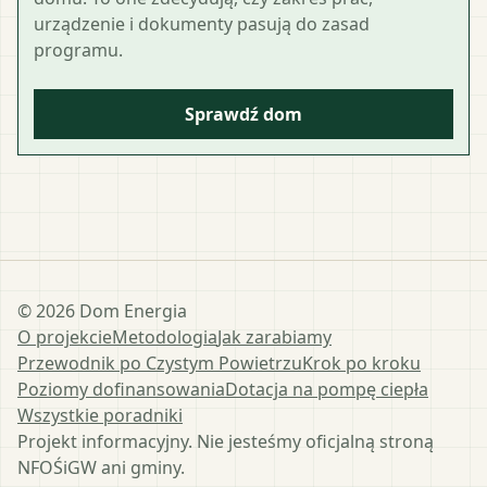
urządzenie i dokumenty pasują do zasad
programu.
Sprawdź dom
©
2026
Dom Energia
O projekcie
Metodologia
Jak zarabiamy
Przewodnik po Czystym Powietrzu
Krok po kroku
Poziomy dofinansowania
Dotacja na pompę ciepła
Wszystkie poradniki
Projekt informacyjny. Nie jesteśmy oficjalną stroną
NFOŚiGW ani gminy.