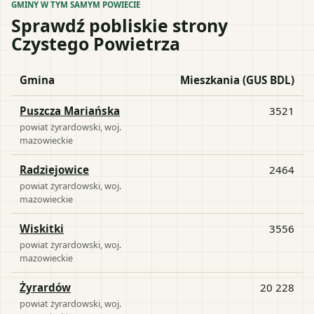
GMINY W TYM SAMYM POWIECIE
Sprawdź pobliskie strony
Czystego Powietrza
Gmina
Mieszkania (GUS BDL)
Puszcza Mariańska
3521
powiat
żyrardowski
, woj.
mazowieckie
Radziejowice
2464
powiat
żyrardowski
, woj.
mazowieckie
Wiskitki
3556
powiat
żyrardowski
, woj.
mazowieckie
Żyrardów
20 228
powiat
żyrardowski
, woj.