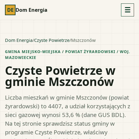
☰
DE
Dom Energia
Dom Energia
/
Czyste Powietrze
/
Mszczonów
GMINA MIEJSKO-WIEJSKA
/ POWIAT
ŻYRARDOWSKI
/ WOJ.
MAZOWIECKIE
Czyste Powietrze w
gminie Mszczonów
Liczba mieszkań w gminie Mszczonów (powiat
żyrardowski) to 4407, a udział korzystających z
sieci gazowej wynosi 53,6 % (dane GUS BDL).
Na tej stronie sprawdzisz status gminy w
programie Czyste Powietrze, właściwy