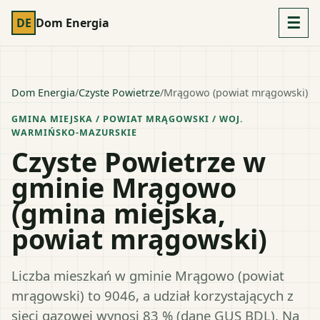
☰
DE
Dom Energia
Dom Energia
/
Czyste Powietrze
/
Mrągowo (powiat mrągowski)
GMINA MIEJSKA
/ POWIAT
MRĄGOWSKI
/ WOJ.
WARMIŃSKO-MAZURSKIE
Czyste Powietrze w
gminie Mrągowo
(gmina miejska,
powiat mrągowski)
Liczba mieszkań w gminie Mrągowo (powiat
mrągowski) to 9046, a udział korzystających z
sieci gazowej wynosi 83 % (dane GUS BDL). Na