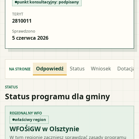
punkt konsultacyjny:
podpisany
TERYT
2810011
Sprawdzono
5 czerwca 2026
Odpowiedź
Status
Wniosek
Dotacja
NA STRONIE
STATUS
Status programu dla gminy
REGIONALNY WFO
właściwy region
WFOŚiGW w Olsztynie
W tym regionie zaczniesz sprawdzać zasady programu