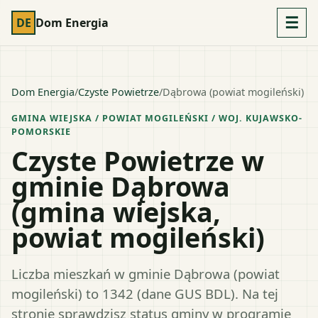
☰
DE
Dom Energia
Dom Energia
/
Czyste Powietrze
/
Dąbrowa (powiat mogileński)
GMINA WIEJSKA
/ POWIAT
MOGILEŃSKI
/ WOJ.
KUJAWSKO-
POMORSKIE
Czyste Powietrze w
gminie Dąbrowa
(gmina wiejska,
powiat mogileński)
Liczba mieszkań w gminie Dąbrowa (powiat
mogileński) to 1342 (dane GUS BDL). Na tej
stronie sprawdzisz status gminy w programie