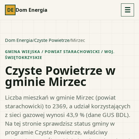
☰
DE
Dom Energia
Dom Energia
/
Czyste Powietrze
/
Mirzec
GMINA WIEJSKA
/ POWIAT
STARACHOWICKI
/ WOJ.
ŚWIĘTOKRZYSKIE
Czyste Powietrze w
gminie Mirzec
Liczba mieszkań w gminie Mirzec (powiat
starachowicki) to 2369, a udział korzystających
z sieci gazowej wynosi 43,9 % (dane GUS BDL).
Na tej stronie sprawdzisz status gminy w
programie Czyste Powietrze, właściwy