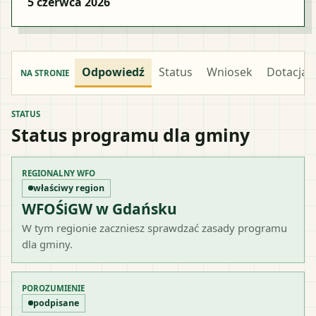
5 czerwca 2026
Odpowiedź
Status
Wniosek
Dotacja
NA STRONIE
STATUS
Status programu dla gminy
REGIONALNY WFO
właściwy region
WFOŚiGW w Gdańsku
W tym regionie zaczniesz sprawdzać zasady programu
dla gminy.
POROZUMIENIE
podpisane