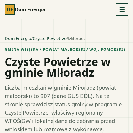
☰
DE
Dom Energia
Dom Energia
/
Czyste Powietrze
/
Miłoradz
GMINA WIEJSKA
/ POWIAT
MALBORSKI
/ WOJ.
POMORSKIE
Czyste Powietrze w
gminie Miłoradz
Liczba mieszkań w gminie Miłoradz (powiat
malborski) to 907 (dane GUS BDL). Na tej
stronie sprawdzisz status gminy w programie
Czyste Powietrze, właściwy regionalny
WFOŚiGW i lokalne dane do zebrania przed
wnioskiem lub rozmową z wykonawcą.