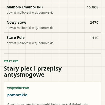
Malbork (malborski)
15 808
powiat
malborski
, woj.
pomorskie
Nowy Staw
2476
powiat
malborski
, woj.
pomorskie
Stare Pole
1410
powiat
malborski
, woj.
pomorskie
STARY PIEC
Stary piec i przepisy
antysmogowe
WOJEWÓDZTWO
pomorskie
Stary piec może zmienić kolejność działań, ale