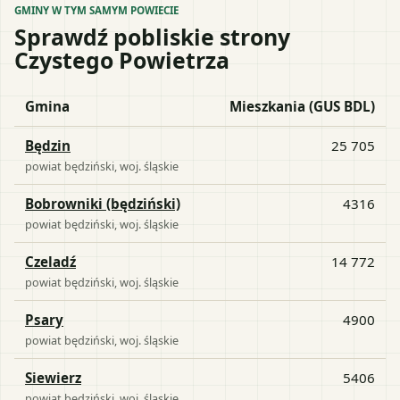
GMINY W TYM SAMYM POWIECIE
Sprawdź pobliskie strony
Czystego Powietrza
Gmina
Mieszkania (GUS BDL)
Będzin
25 705
powiat
będziński
, woj.
śląskie
Bobrowniki (będziński)
4316
powiat
będziński
, woj.
śląskie
Czeladź
14 772
powiat
będziński
, woj.
śląskie
Psary
4900
powiat
będziński
, woj.
śląskie
Siewierz
5406
powiat
będziński
, woj.
śląskie