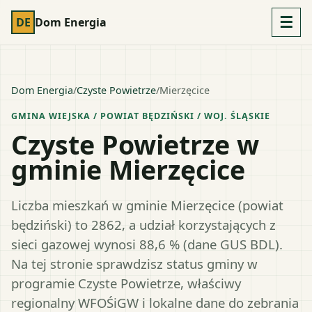
☰
DE
Dom Energia
Dom Energia
/
Czyste Powietrze
/
Mierzęcice
GMINA WIEJSKA
/ POWIAT
BĘDZIŃSKI
/ WOJ.
ŚLĄSKIE
Czyste Powietrze w
gminie Mierzęcice
Liczba mieszkań w gminie Mierzęcice (powiat
będziński) to 2862, a udział korzystających z
sieci gazowej wynosi 88,6 % (dane GUS BDL).
Na tej stronie sprawdzisz status gminy w
programie Czyste Powietrze, właściwy
regionalny WFOŚiGW i lokalne dane do zebrania