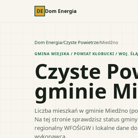
DE
Dom Energia
Dom Energia
/
Czyste Powietrze
/
Miedźno
GMINA WIEJSKA
/ POWIAT
KŁOBUCKI
/ WOJ.
ŚLĄ
Czyste Po
gminie M
Liczba mieszkań w gminie Miedźno (po
Na tej stronie sprawdzisz status gmin
regionalny WFOŚiGW i lokalne dane do
wykonawcą.