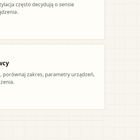
tylacja często decydują o sensie
ądzenia.
wcy
 porównaj zakres, parametry urządzeń,
czenia.