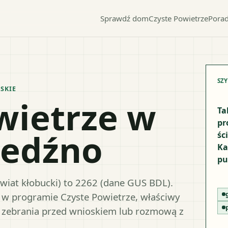
Sprawdź dom
Czyste Powietrze
Porad
SZ
SKIE
wietrze w
Ta
pr
iedźno
śc
Ka
pu
wiat kłobucki) to 2262 (dane GUS BDL).
y w programie Czyste Powietrze, właściwy
 zebrania przed wnioskiem lub rozmową z