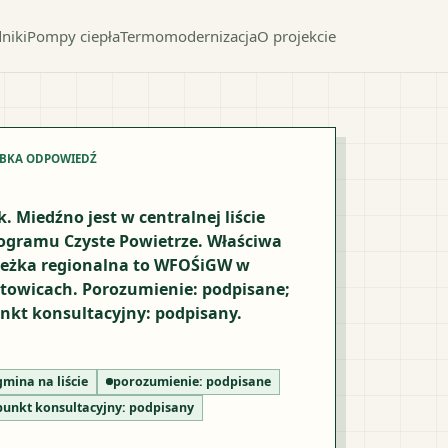
niki
Pompy ciepła
Termomodernizacja
O projekcie
YBKA ODPOWIEDŹ
k. Miedźno jest w centralnej liście
ogramu Czyste Powietrze. Właściwa
ieżka regionalna to WFOŚiGW w
towicach. Porozumienie: podpisane;
nkt konsultacyjny: podpisany.
gmina na liście
porozumienie:
podpisane
punkt konsultacyjny:
podpisany