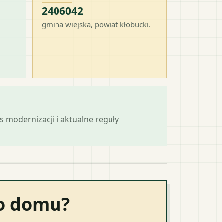
2406042
-
gmina wiejska
, powiat
kłobucki
.
s modernizacji i aktualne reguły
go domu?