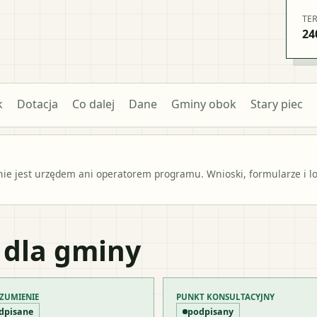
TE
24
k
Dotacja
Co dalej
Dane
Gminy obok
Stary piec
e jest urzędem ani operatorem programu. Wnioski, formularze i lok
 dla gminy
ZUMIENIE
PUNKT KONSULTACYJNY
dpisane
podpisany