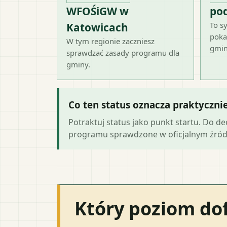
WFOŚiGW w
po
To sy
Katowicach
poka
W tym regionie zaczniesz
gmin
sprawdzać zasady programu dla
gminy.
Co ten status oznacza praktyczni
Potraktuj status jako punkt startu. Do d
programu sprawdzone w oficjalnym źród
Który poziom do