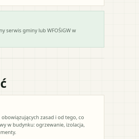
cjalny serwis gminy lub WFOŚiGW w
ać
 obowiązujących zasad i od tego, co
y w budynku: ogrzewanie, izolacja,
umenty.