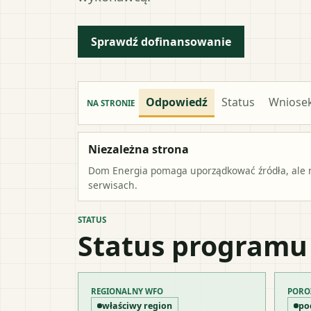
Sprawdź dofinansowanie
Odpowiedź
Status
Wniose
NA STRONIE
Niezależna strona
Dom Energia pomaga uporządkować źródła, ale ni
serwisach.
STATUS
Status programu
REGIONALNY WFO
PORO
właściwy region
po