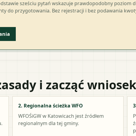
odstawie sześciu pytań wskazuje prawdopodobny poziom 
ty do przygotowania. Bez rejestracji i bez podawania kwo
ania
zasady i zacząć wniose
2. Regionalna ścieżka WFO
3
WFOŚiGW w Katowicach
jest źródłem
P
.
regionalnym dla tej gminy.
ź
p