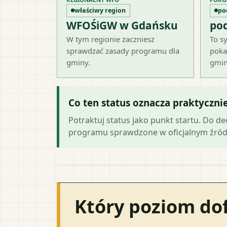
właściwy region
po
WFOŚiGW w Gdańsku
po
W tym regionie zaczniesz
To sy
sprawdzać zasady programu dla
poka
gminy.
gmin
Co ten status oznacza praktyczni
Potraktuj status jako punkt startu. Do d
programu sprawdzone w oficjalnym źród
Który poziom do