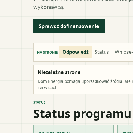
wykonawcą.
Sprawdź dofinansowanie
Odpowiedź
Status
Wniose
NA STRONIE
Niezależna strona
Dom Energia pomaga uporządkować źródła, ale ni
serwisach.
STATUS
Status programu
REGIONALNY WFO
PORO