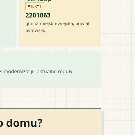
TERYT
2201063
-
gmina miejsko-wiejska
, powiat
bytowski
.
s modernizacji i aktualne reguły
go domu?