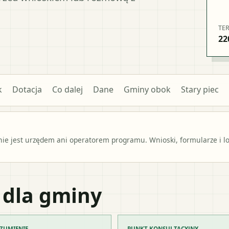
TE
22
k
Dotacja
Co dalej
Dane
Gminy obok
Stary piec
e jest urzędem ani operatorem programu. Wnioski, formularze i lok
 dla gminy
ZUMIENIE
PUNKT KONSULTACYJNY