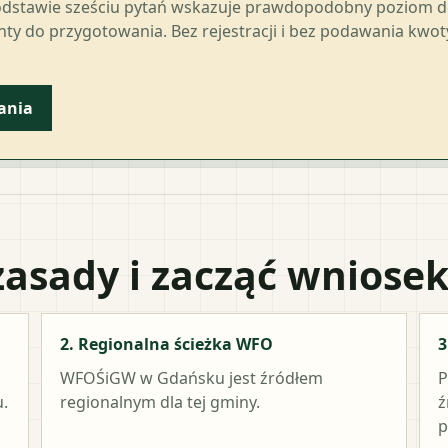
odstawie sześciu pytań wskazuje prawdopodobny poziom 
ty do przygotowania. Bez rejestracji i bez podawania kwo
ania
zasady i zacząć wniose
2. Regionalna ścieżka WFO
3
WFOŚiGW w Gdańsku
jest źródłem
P
.
regionalnym dla tej gminy.
ź
p