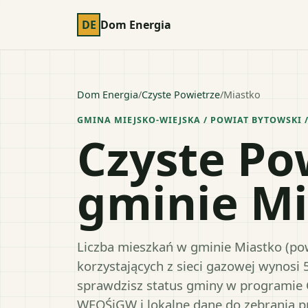
DE
Dom Energia
Dom Energia
/
Czyste Powietrze
/
Miastko
GMINA MIEJSKO-WIEJSKA
/ POWIAT
BYTOWSKI
/
Czyste Po
gminie M
Liczba mieszkań w gminie Miastko (pow
korzystających z sieci gazowej wynosi 
sprawdzisz status gminy w programie 
WFOŚiGW i lokalne dane do zebrania 