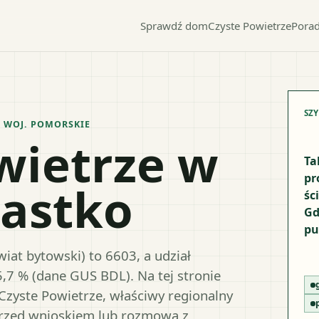
Sprawdź dom
Czyste Powietrze
Porad
SZ
 WOJ.
POMORSKIE
wietrze w
Ta
pr
iastko
śc
Gd
pu
iat bytowski) to 6603, a udział
5,7 % (dane GUS BDL). Na tej stronie
Czyste Powietrze, właściwy regionalny
przed wnioskiem lub rozmową z