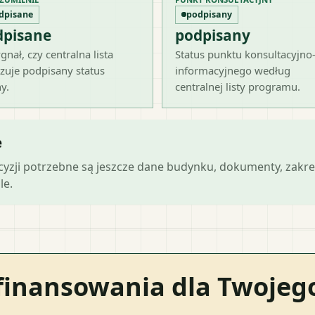
dpisane
podpisany
dpisane
podpisany
gnał, czy centralna lista
Status punktu konsultacyjno
zuje podpisany status
informacyjnego według
y.
centralnej listy programu.
e
ecyzji potrzebne są jeszcze dane budynku, dokumenty, zakre
le.
finansowania dla Twoje