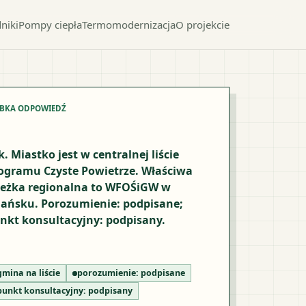
niki
Pompy ciepła
Termomodernizacja
O projekcie
YBKA ODPOWIEDŹ
k. Miastko jest w centralnej liście
ogramu Czyste Powietrze. Właściwa
ieżka regionalna to WFOŚiGW w
ańsku. Porozumienie: podpisane;
nkt konsultacyjny: podpisany.
gmina na liście
porozumienie:
podpisane
punkt konsultacyjny:
podpisany