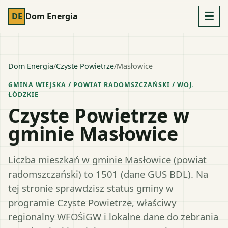
☰
DE
Dom Energia
Dom Energia
/
Czyste Powietrze
/
Masłowice
GMINA WIEJSKA
/ POWIAT
RADOMSZCZAŃSKI
/ WOJ.
ŁÓDZKIE
Czyste Powietrze w
gminie Masłowice
Liczba mieszkań w gminie Masłowice (powiat
radomszczański) to 1501 (dane GUS BDL). Na
tej stronie sprawdzisz status gminy w
programie Czyste Powietrze, właściwy
regionalny WFOŚiGW i lokalne dane do zebrania