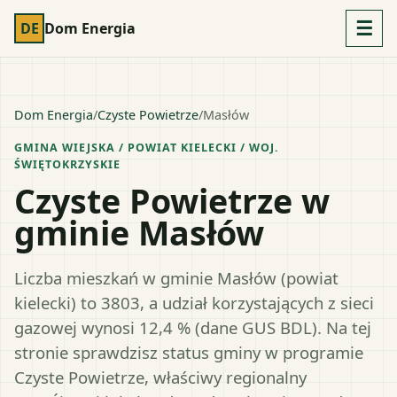
☰
DE
Dom Energia
Dom Energia
/
Czyste Powietrze
/
Masłów
GMINA WIEJSKA
/ POWIAT
KIELECKI
/ WOJ.
ŚWIĘTOKRZYSKIE
Czyste Powietrze w
gminie Masłów
Liczba mieszkań w gminie Masłów (powiat
kielecki) to 3803, a udział korzystających z sieci
gazowej wynosi 12,4 % (dane GUS BDL). Na tej
stronie sprawdzisz status gminy w programie
Czyste Powietrze, właściwy regionalny