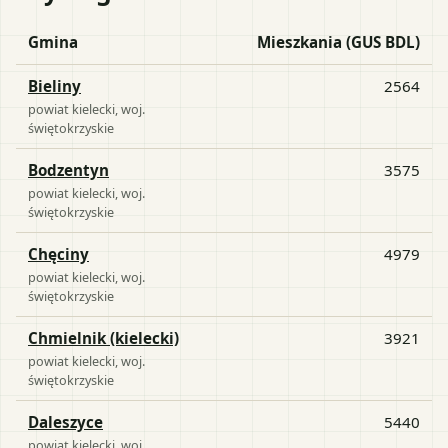
Gmina
Mieszkania (GUS BDL)
Bieliny
2564
powiat
kielecki
, woj.
świętokrzyskie
Bodzentyn
3575
powiat
kielecki
, woj.
świętokrzyskie
Chęciny
4979
powiat
kielecki
, woj.
świętokrzyskie
Chmielnik (kielecki)
3921
powiat
kielecki
, woj.
świętokrzyskie
Daleszyce
5440
powiat
kielecki
, woj.