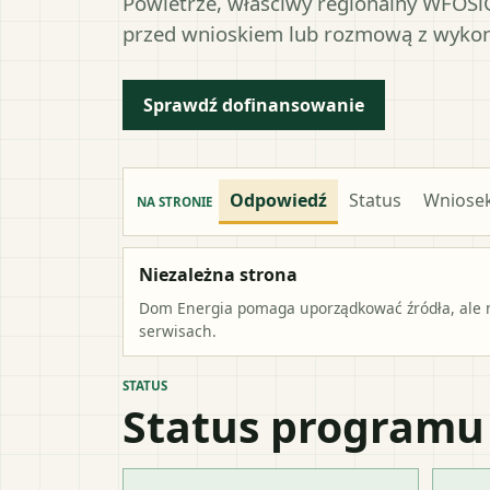
Powietrze, właściwy regionalny WFOŚiG
przed wnioskiem lub rozmową z wyko
Sprawdź dofinansowanie
Odpowiedź
Status
Wniose
NA STRONIE
Niezależna strona
Dom Energia pomaga uporządkować źródła, ale ni
serwisach.
STATUS
Status programu