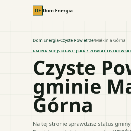
DE
Dom Energia
Dom Energia
/
Czyste Powietrze
/
Małkinia Górna
GMINA MIEJSKO-WIEJSKA
/ POWIAT
OSTROWSK
Czyste Po
gminie Ma
Górna
Na tej stronie sprawdzisz status gmin