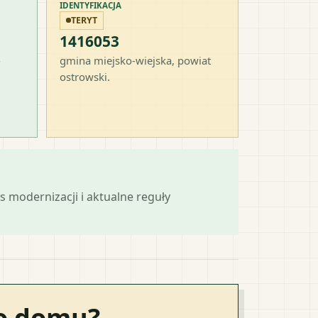
IDENTYFIKACJA
TERYT
1416053
-
gmina miejsko-wiejska
, powiat
ostrowski
.
s modernizacji i aktualne reguły
go domu?