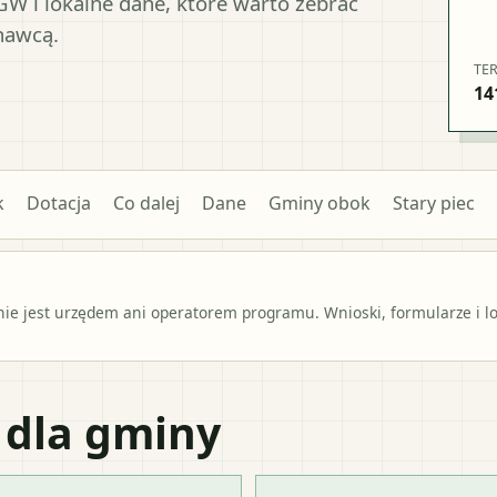
W i lokalne dane, które warto zebrać
nawcą.
TE
14
k
Dotacja
Co dalej
Dane
Gminy obok
Stary piec
e jest urzędem ani operatorem programu. Wnioski, formularze i lok
 dla gminy