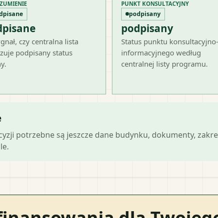
ZUMIENIE
PUNKT KONSULTACYJNY
dpisane
podpisany
dpisane
podpisany
gnał, czy centralna lista
Status punktu konsultacyjno
zuje podpisany status
informacyjnego według
y.
centralnej listy programu.
e
ecyzji potrzebne są jeszcze dane budynku, dokumenty, zakre
le.
finansowania dla Twoje