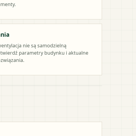
umenty.
ania
wentylacja nie są samodzielną
twierdź parametry budynku i aktualne
związania.