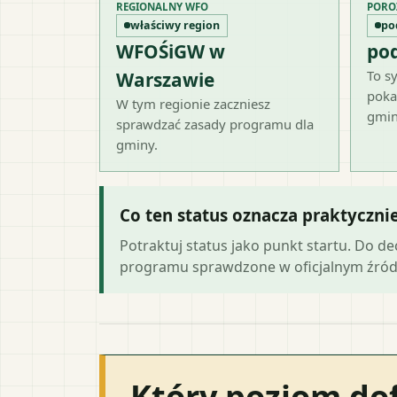
REGIONALNY WFO
PORO
właściwy region
po
WFOŚiGW w
po
To sy
Warszawie
poka
W tym regionie zaczniesz
gmin
sprawdzać zasady programu dla
gminy.
Co ten status oznacza praktyczni
Potraktuj status jako punkt startu. Do d
programu sprawdzone w oficjalnym źród
Który poziom do