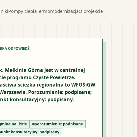
niki
Pompy ciepła
Termomodernizacja
O projekcie
YBKA ODPOWIEDŹ
k. Małkinia Górna jest w centralnej
ście programu Czyste Powietrze.
aściwa ścieżka regionalna to WFOŚiGW
Warszawie. Porozumienie: podpisane;
nkt konsultacyjny: podpisany.
gmina na liście
porozumienie:
podpisane
punkt konsultacyjny:
podpisany