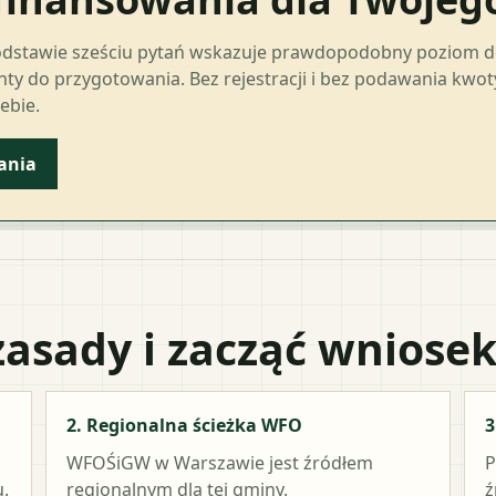
odstawie sześciu pytań wskazuje prawdopodobny poziom 
ty do przygotowania. Bez rejestracji i bez podawania kwo
ebie.
ania
zasady i zacząć wniose
2. Regionalna ścieżka WFO
3
WFOŚiGW w Warszawie
jest źródłem
P
.
regionalnym dla tej gminy.
ź