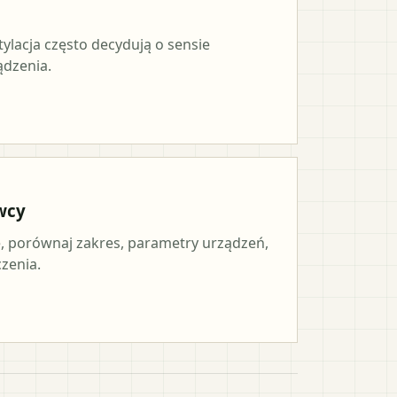
tylacja często decydują o sensie
ądzenia.
wcy
 porównaj zakres, parametry urządzeń,
czenia.