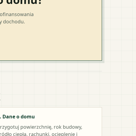
dofinansowania
ty dochodu.
k
. Dane o domu
rzygotuj powierzchnię, rok budowy,
ródło ciepła, rachunki, ocieplenie i