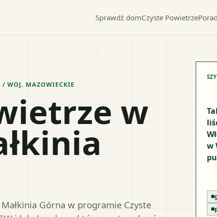
Sprawdź dom
Czyste Powietrze
Porad
SZ
I
/ WOJ.
MAZOWIECKIE
wietrze w
Ta
li
łkinia
Wł
w 
pu
y Małkinia Górna w programie Czyste