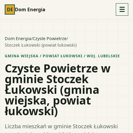
☰
DE
Dom Energia
Dom Energia
/
Czyste Powietrze
/
Stoczek Łukowski (powiat łukowski)
GMINA WIEJSKA
/ POWIAT
ŁUKOWSKI
/ WOJ.
LUBELSKIE
Czyste Powietrze w
gminie Stoczek
Łukowski (gmina
wiejska, powiat
łukowski)
Liczba mieszkań w gminie Stoczek Łukowski