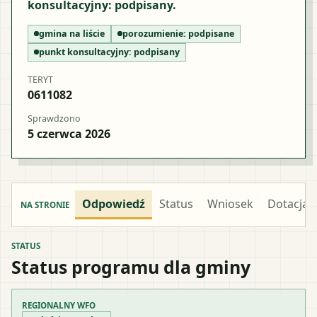
konsultacyjny: podpisany.
gmina na liście
porozumienie:
podpisane
punkt konsultacyjny:
podpisany
TERYT
0611082
Sprawdzono
5 czerwca 2026
Odpowiedź
Status
Wniosek
Dotacja
NA STRONIE
STATUS
Status programu dla gminy
REGIONALNY WFO