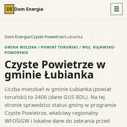
☰
DE
Dom Energia
Dom Energia
/
Czyste Powietrze
/
Łubianka
GMINA WIEJSKA
/ POWIAT
TORUŃSKI
/ WOJ.
KUJAWSKO-
POMORSKIE
Czyste Powietrze w
gminie Łubianka
Liczba mieszkań w gminie Łubianka (powiat
toruński) to 2406 (dane GUS BDL). Na tej
stronie sprawdzisz status gminy w programie
Czyste Powietrze, właściwy regionalny
WFOŚiGW i lokalne dane do zebrania przed