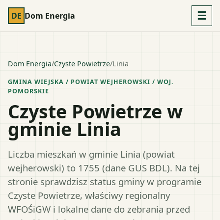
☰
DE
Dom Energia
Dom Energia
/
Czyste Powietrze
/
Linia
GMINA WIEJSKA
/ POWIAT
WEJHEROWSKI
/ WOJ.
POMORSKIE
Czyste Powietrze w
gminie Linia
Liczba mieszkań w gminie Linia (powiat
wejherowski) to 1755 (dane GUS BDL). Na tej
stronie sprawdzisz status gminy w programie
Czyste Powietrze, właściwy regionalny
WFOŚiGW i lokalne dane do zebrania przed