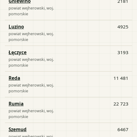
Gniewino
2181
powiat
wejherowski
, woj.
pomorskie
Luzino
4925
powiat
wejherowski
, woj.
pomorskie
Łęczyce
3193
powiat
wejherowski
, woj.
pomorskie
Reda
11 481
powiat
wejherowski
, woj.
pomorskie
Rumia
22 723
powiat
wejherowski
, woj.
pomorskie
Szemud
6467
powiat
wejherowski
, woj.