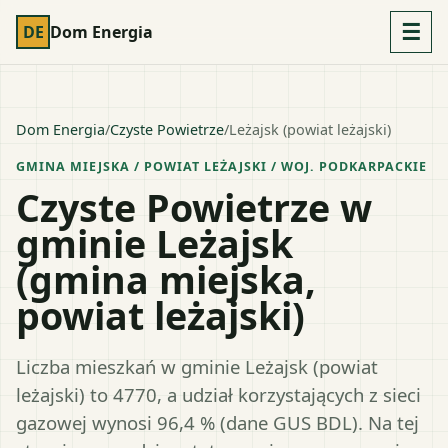
☰
DE
Dom Energia
Dom Energia
/
Czyste Powietrze
/
Leżajsk (powiat leżajski)
GMINA MIEJSKA
/ POWIAT
LEŻAJSKI
/ WOJ.
PODKARPACKIE
Czyste Powietrze w
gminie Leżajsk
(gmina miejska,
powiat leżajski)
Liczba mieszkań w gminie Leżajsk (powiat
leżajski) to 4770, a udział korzystających z sieci
gazowej wynosi 96,4 % (dane GUS BDL). Na tej