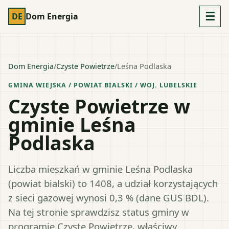
☰
DE
Dom Energia
Dom Energia
/
Czyste Powietrze
/
Leśna Podlaska
GMINA WIEJSKA
/ POWIAT
BIALSKI
/ WOJ.
LUBELSKIE
Czyste Powietrze w
gminie Leśna
Podlaska
Liczba mieszkań w gminie Leśna Podlaska
(powiat bialski) to 1408, a udział korzystających
z sieci gazowej wynosi 0,3 % (dane GUS BDL).
Na tej stronie sprawdzisz status gminy w
programie Czyste Powietrze, właściwy