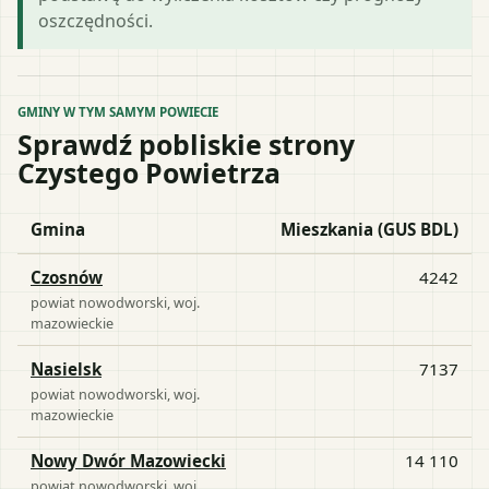
oszczędności.
GMINY W TYM SAMYM POWIECIE
Sprawdź pobliskie strony
Czystego Powietrza
Gmina
Mieszkania (GUS BDL)
Czosnów
4242
powiat
nowodworski
, woj.
mazowieckie
Nasielsk
7137
powiat
nowodworski
, woj.
mazowieckie
Nowy Dwór Mazowiecki
14 110
powiat
nowodworski
, woj.