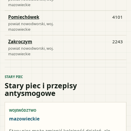
mazowieckie
Pomiechówek
4101
powiat
nowodworski
, woj.
mazowieckie
Zakroczym
2243
powiat
nowodworski
, woj.
mazowieckie
STARY PIEC
Stary piec i przepisy
antysmogowe
WOJEWÓDZTWO
mazowieckie
Stary piec może zmienić kolejność działań, ale