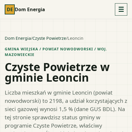
☰
DE
Dom Energia
Dom Energia
/
Czyste Powietrze
/
Leoncin
GMINA WIEJSKA
/ POWIAT
NOWODWORSKI
/ WOJ.
MAZOWIECKIE
Czyste Powietrze w
gminie Leoncin
Liczba mieszkań w gminie Leoncin (powiat
nowodworski) to 2198, a udział korzystających z
sieci gazowej wynosi 1,5 % (dane GUS BDL). Na
tej stronie sprawdzisz status gminy w
programie Czyste Powietrze, właściwy