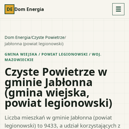
☰
DE
Dom Energia
Dom Energia
/
Czyste Powietrze
/
Jabłonna (powiat legionowski)
GMINA WIEJSKA
/ POWIAT
LEGIONOWSKI
/ WOJ.
MAZOWIECKIE
Czyste Powietrze w
gminie Jabłonna
(gmina wiejska,
powiat legionowski)
Liczba mieszkań w gminie Jabłonna (powiat
legionowski) to 9433, a udział korzystających z