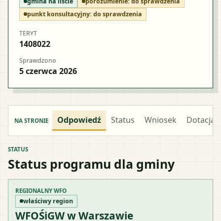
gmina na liście
porozumienie:
do sprawdzenia
punkt konsultacyjny:
do sprawdzenia
TERYT
1408022
Sprawdzono
5 czerwca 2026
Odpowiedź
Status
Wniosek
Dotacja
NA STRONIE
STATUS
Status programu dla gminy
REGIONALNY WFO
właściwy region
WFOŚiGW w Warszawie