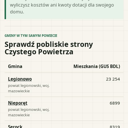
wyliczysz kosztów ani kwoty dotacji dla swojego
domu.
GMINY W TYM SAMYM POWIECIE
Sprawdź pobliskie strony
Czystego Powietrza
Gmina
Mieszkania (GUS BDL)
Legionowo
23 254
powiat
legionowski
, woj.
mazowieckie
Nieporęt
6899
powiat
legionowski
, woj.
mazowieckie
Serock
8319