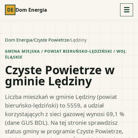
☰
DE
Dom Energia
Dom Energia
/
Czyste Powietrze
/
Lędziny
GMINA MIEJSKA
/ POWIAT
BIERUŃSKO-LĘDZIŃSKI
/ WOJ.
ŚLĄSKIE
Czyste Powietrze w
gminie Lędziny
Liczba mieszkań w gminie Lędziny (powiat
bieruńsko-lędziński) to 5559, a udział
korzystających z sieci gazowej wynosi 69,1 %
(dane GUS BDL). Na tej stronie sprawdzisz
status gminy w programie Czyste Powietrze,