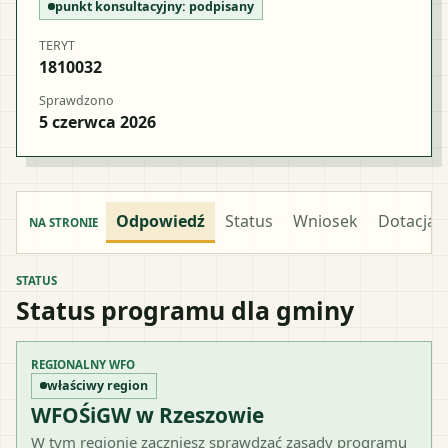
punkt konsultacyjny:
podpisany
TERYT
1810032
Sprawdzono
5 czerwca 2026
Odpowiedź
Status
Wniosek
Dotacja
NA STRONIE
STATUS
Status programu dla gminy
REGIONALNY WFO
właściwy region
WFOŚiGW w Rzeszowie
W tym regionie zaczniesz sprawdzać zasady programu