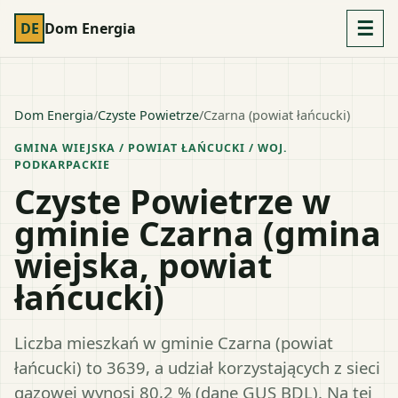
☰
DE
Dom Energia
Dom Energia
/
Czyste Powietrze
/
Czarna (powiat łańcucki)
GMINA WIEJSKA
/ POWIAT
ŁAŃCUCKI
/ WOJ.
PODKARPACKIE
Czyste Powietrze w
gminie Czarna (gmina
wiejska, powiat
łańcucki)
Liczba mieszkań w gminie Czarna (powiat
łańcucki) to 3639, a udział korzystających z sieci
gazowej wynosi 80,2 % (dane GUS BDL). Na tej