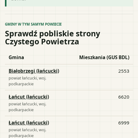
GMINY W TYM SAMYM POWIECIE
Sprawdź pobliskie strony
Czystego Powietrza
Gmina
Mieszkania (GUS BDL)
Białobrzegi (łańcucki)
2553
powiat
łańcucki
, woj.
podkarpackie
Łańcut (łańcucki)
6620
powiat
łańcucki
, woj.
podkarpackie
Łańcut (łańcucki)
6999
powiat
łańcucki
, woj.
podkarpackie