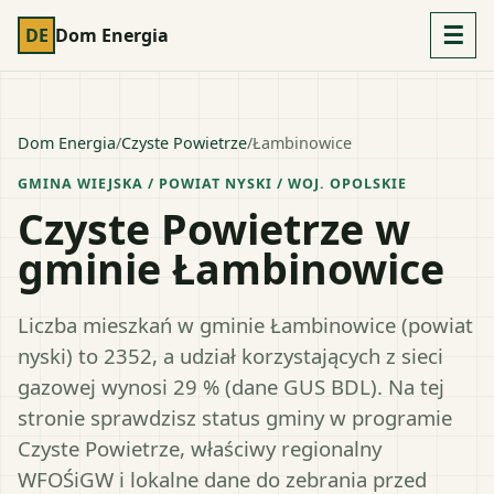
☰
DE
Dom Energia
Dom Energia
/
Czyste Powietrze
/
Łambinowice
GMINA WIEJSKA
/ POWIAT
NYSKI
/ WOJ.
OPOLSKIE
Czyste Powietrze w
gminie Łambinowice
Liczba mieszkań w gminie Łambinowice (powiat
nyski) to 2352, a udział korzystających z sieci
gazowej wynosi 29 % (dane GUS BDL). Na tej
stronie sprawdzisz status gminy w programie
Czyste Powietrze, właściwy regionalny
WFOŚiGW i lokalne dane do zebrania przed