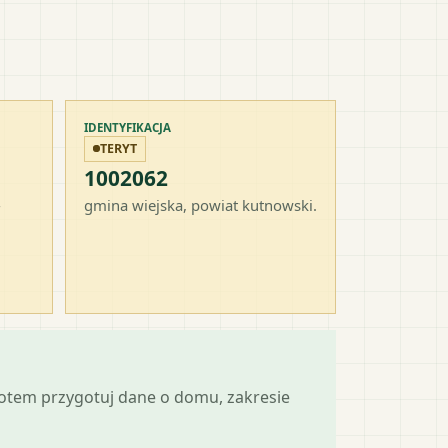
IDENTYFIKACJA
TERYT
1002062
-
gmina wiejska
, powiat
kutnowski
.
potem przygotuj dane o domu, zakresie