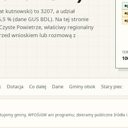
t kutnowski) to 3207, a udział
5,5 % (dane GUS BDL). Na tej stronie
Czyste Powietrze, właściwy regionalny
przed wnioskiem lub rozmową z
TE
10
k
Dotacja
Co dalej
Dane
Gminy obok
Stary piec
ntujemy gminy, WFOŚiGW ani programu; zbieramy publiczne źródła i