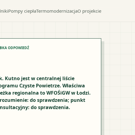
niki
Pompy ciepła
Termomodernizacja
O projekcie
YBKA ODPOWIEDŹ
k. Kutno jest w centralnej liście
ogramu Czyste Powietrze. Właściwa
ieżka regionalna to WFOŚiGW w Łodzi.
rozumienie: do sprawdzenia; punkt
nsultacyjny: do sprawdzenia.