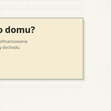
go domu?
dofinansowania
ty dochodu.
k