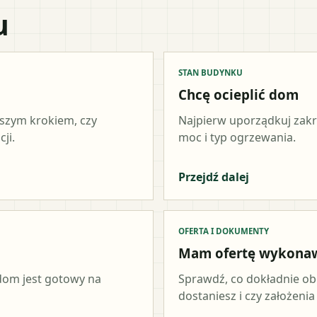
u
STAN BUDYNKU
Chcę ocieplić dom
wszym krokiem, czy
Najpierw uporządkuj zakr
ji.
moc i typ ogrzewania.
Przejdź dalej
OFERTA I DOKUMENTY
Mam ofertę wykona
 dom jest gotowy na
Sprawdź, co dokładnie ob
dostaniesz i czy założeni