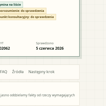
gmina na liście
porozumienie:
do sprawdzenia
punkt konsultacyjny:
do sprawdzenia
RYT
Sprawdzono
02062
5 czerwca 2026
FAQ
Źródła
Następny krok
 jasno oddzielamy fakty od rzeczy wymagających