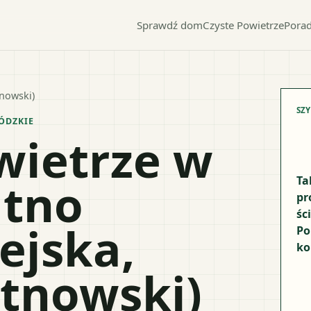
Sprawdź dom
Czyste Powietrze
Porad
nowski)
SZ
ÓDZKIE
wietrze w
utno
Ta
pr
śc
ejska,
Po
ko
tnowski)