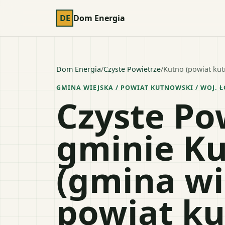
DE
Dom Energia
Dom Energia
/
Czyste Powietrze
/
Kutno (powiat kut
GMINA WIEJSKA
/ POWIAT
KUTNOWSKI
/ WOJ.
Ł
Czyste Po
gminie K
(gmina wi
powiat ku