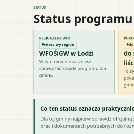
STATUS
Status programu
REGIONALNY WFO
PORO
właściwy region
do
WFOŚiGW w Łodzi
do
W tym regionie zaczniesz
liśc
sprawdzać zasady programu dla
To sy
gminy.
poka
gmin
Co ten status oznacza praktyczni
Dla tej gminy najpierw sprawdź oficjaln
prac i dokumentach potrzebnych do ro