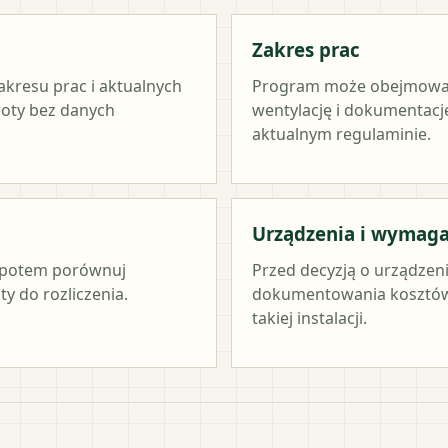
Zakres prac
akresu prac i aktualnych
Program może obejmować ź
woty bez danych
wentylację i dokumentację
aktualnym regulaminie.
Urządzenia i wymag
c, potem porównuj
Przed decyzją o urządzen
y do rozliczenia.
dokumentowania kosztów 
takiej instalacji.