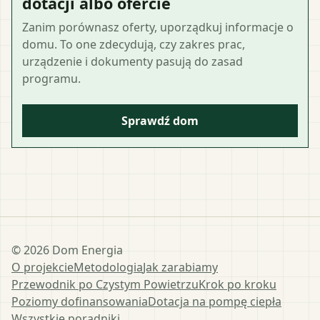
dotacji albo ofercie
Zanim porównasz oferty, uporządkuj informacje o
domu. To one zdecydują, czy zakres prac,
urządzenie i dokumenty pasują do zasad
programu.
Sprawdź dom
©
2026
Dom Energia
O projekcie
Metodologia
Jak zarabiamy
Przewodnik po Czystym Powietrzu
Krok po kroku
Poziomy dofinansowania
Dotacja na pompę ciepła
Wszystkie poradniki