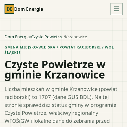
☰
DE
Dom Energia
Dom Energia
/
Czyste Powietrze
/
Krzanowice
GMINA MIEJSKO-WIEJSKA
/ POWIAT
RACIBORSKI
/ WOJ.
ŚLĄSKIE
Czyste Powietrze w
gminie Krzanowice
Liczba mieszkań w gminie Krzanowice (powiat
raciborski) to 1707 (dane GUS BDL). Na tej
stronie sprawdzisz status gminy w programie
Czyste Powietrze, właściwy regionalny
WFOŚiGW i lokalne dane do zebrania przed