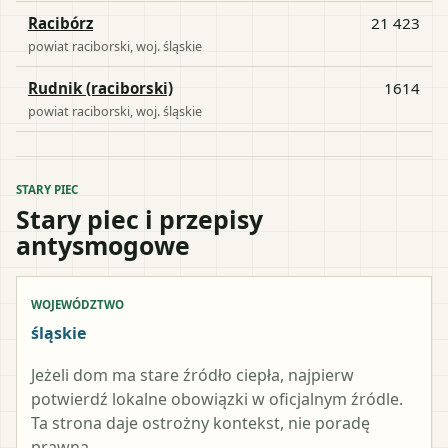
Racibórz
21 423
powiat
raciborski
, woj.
śląskie
Rudnik (raciborski)
1614
powiat
raciborski
, woj.
śląskie
STARY PIEC
Stary piec i przepisy
antysmogowe
WOJEWÓDZTWO
śląskie
Jeżeli dom ma stare źródło ciepła, najpierw
potwierdź lokalne obowiązki w oficjalnym źródle.
Ta strona daje ostrożny kontekst, nie poradę
prawną.