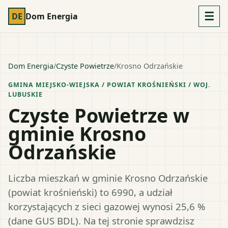
☰
DE
Dom Energia
Dom Energia
/
Czyste Powietrze
/
Krosno Odrzańskie
GMINA MIEJSKO-WIEJSKA
/ POWIAT
KROŚNIEŃSKI
/ WOJ.
LUBUSKIE
Czyste Powietrze w
gminie Krosno
Odrzańskie
Liczba mieszkań w gminie Krosno Odrzańskie
(powiat krośnieński) to 6990, a udział
korzystających z sieci gazowej wynosi 25,6 %
(dane GUS BDL). Na tej stronie sprawdzisz