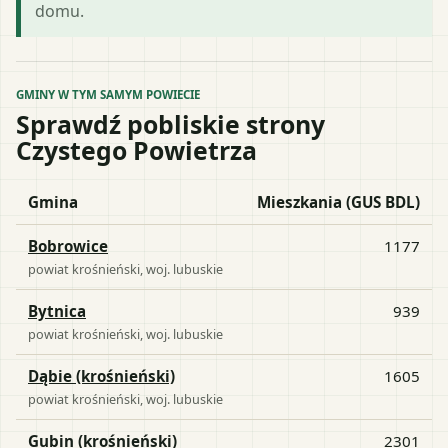
domu.
GMINY W TYM SAMYM POWIECIE
Sprawdź pobliskie strony
Czystego Powietrza
Gmina
Mieszkania (GUS BDL)
Bobrowice
1177
powiat
krośnieński
, woj.
lubuskie
Bytnica
939
powiat
krośnieński
, woj.
lubuskie
Dąbie (krośnieński)
1605
powiat
krośnieński
, woj.
lubuskie
Gubin (krośnieński)
2301