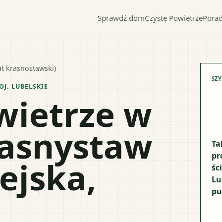
Sprawdź dom
Czyste Powietrze
Porad
t krasnostawski)
SZ
OJ.
LUBELSKIE
wietrze w
rasnystaw
Ta
pr
ejska,
śc
Lu
pu