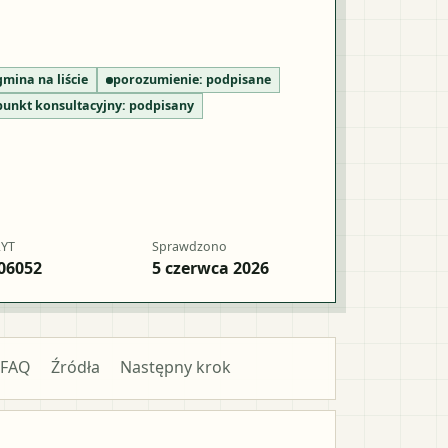
gmina na liście
porozumienie:
podpisane
punkt konsultacyjny:
podpisany
RYT
Sprawdzono
06052
5 czerwca 2026
FAQ
Źródła
Następny krok