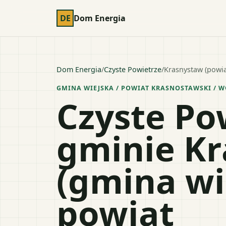
DE
Dom Energia
Dom Energia
/
Czyste Powietrze
/
Krasnystaw (powia
GMINA WIEJSKA
/ POWIAT
KRASNOSTAWSKI
/ W
Czyste Po
gminie K
(gmina wi
powiat