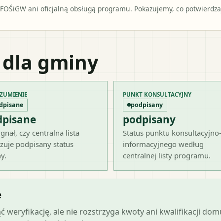
OŚiGW ani oficjalną obsługą programu. Pokazujemy, co potwierdzają
 dla gminy
ZUMIENIE
PUNKT KONSULTACYJNY
dpisane
podpisany
dpisane
podpisany
gnał, czy centralna lista
Status punktu konsultacyjno
zuje podpisany status
informacyjnego według
y.
centralnej listy programu.
e
ąć weryfikację, ale nie rozstrzyga kwoty ani kwalifikacji do