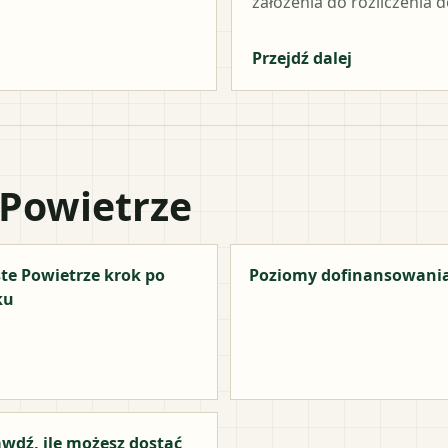
założenia do rozliczenia do
Przejdź dalej
 Powietrze
te Powietrze krok po
Poziomy dofinansowani
ku
wdź, ile możesz dostać