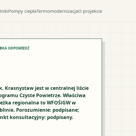
niki
Pompy ciepła
Termomodernizacja
O projekcie
YBKA ODPOWIEDŹ
k. Krasnystaw jest w centralnej liście
ogramu Czyste Powietrze. Właściwa
ieżka regionalna to WFOŚiGW w
blinie. Porozumienie: podpisane;
nkt konsultacyjny: podpisany.