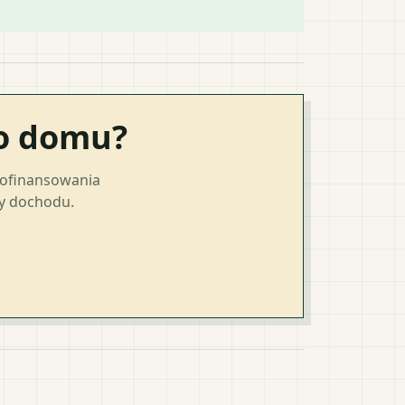
go domu?
dofinansowania
ty dochodu.