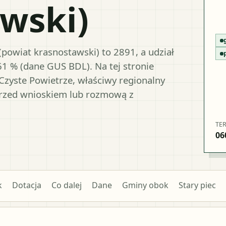
wski)
powiat krasnostawski) to 2891, a udział
61 % (dane GUS BDL). Na tej stronie
Czyste Powietrze, właściwy regionalny
przed wnioskiem lub rozmową z
TE
06
k
Dotacja
Co dalej
Dane
Gminy obok
Stary piec