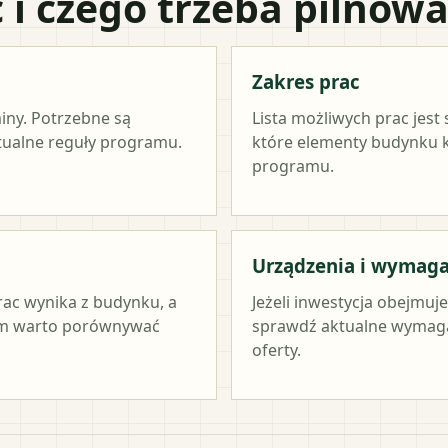
 i czego trzeba pilnow
Zakres prac
miny. Potrzebne są
Lista możliwych prac jest
ktualne reguły programu.
które elementy budynku kw
programu.
Urządzenia i wymag
rac wynika z budynku, a
Jeżeli inwestycja obejmuj
tym warto porównywać
sprawdź aktualne wymag
oferty.