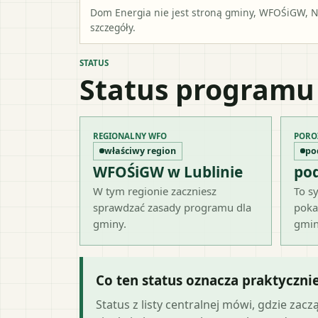
Dom Energia nie jest stroną gminy, WFOŚiGW, NF
szczegóły.
STATUS
Status programu
REGIONALNY WFO
PORO
właściwy region
po
WFOŚiGW w Lublinie
po
W tym regionie zaczniesz
To sy
sprawdzać zasady programu dla
poka
gminy.
gmin
Co ten status oznacza praktyczni
Status z listy centralnej mówi, gdzie zacz