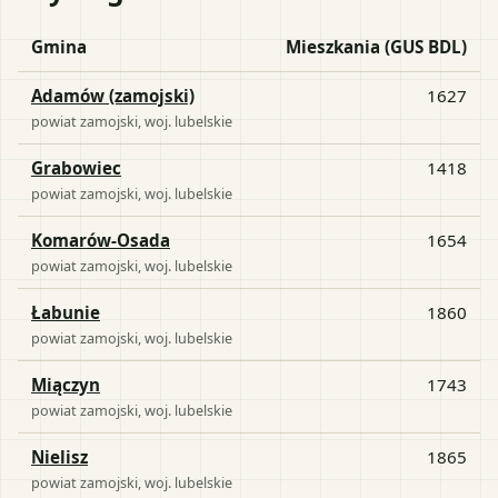
Gmina
Mieszkania (GUS BDL)
Adamów (zamojski)
1627
powiat
zamojski
, woj.
lubelskie
Grabowiec
1418
powiat
zamojski
, woj.
lubelskie
Komarów-Osada
1654
powiat
zamojski
, woj.
lubelskie
Łabunie
1860
powiat
zamojski
, woj.
lubelskie
Miączyn
1743
powiat
zamojski
, woj.
lubelskie
Nielisz
1865
powiat
zamojski
, woj.
lubelskie