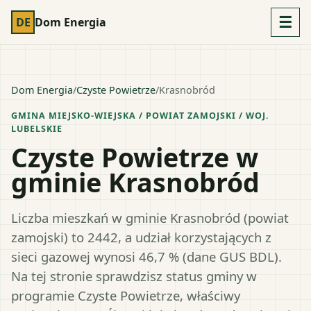
☰
DE
Dom Energia
Dom Energia
/
Czyste Powietrze
/
Krasnobród
GMINA MIEJSKO-WIEJSKA
/ POWIAT
ZAMOJSKI
/ WOJ.
LUBELSKIE
Czyste Powietrze w
gminie Krasnobród
Liczba mieszkań w gminie Krasnobród (powiat
zamojski) to 2442, a udział korzystających z
sieci gazowej wynosi 46,7 % (dane GUS BDL).
Na tej stronie sprawdzisz status gminy w
programie Czyste Powietrze, właściwy