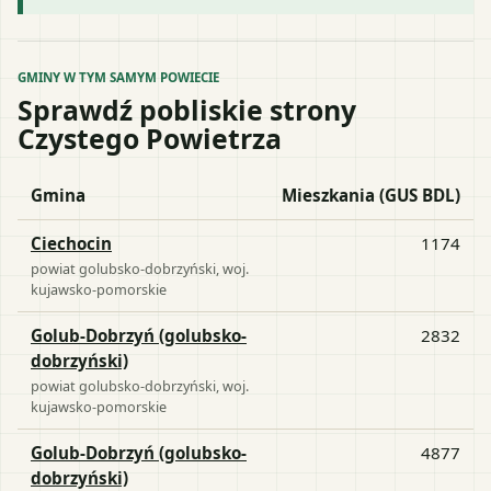
GMINY W TYM SAMYM POWIECIE
Sprawdź pobliskie strony
Czystego Powietrza
Gmina
Mieszkania (GUS BDL)
Ciechocin
1174
powiat
golubsko-dobrzyński
, woj.
kujawsko-pomorskie
Golub-Dobrzyń (golubsko-
2832
dobrzyński)
powiat
golubsko-dobrzyński
, woj.
kujawsko-pomorskie
Golub-Dobrzyń (golubsko-
4877
dobrzyński)