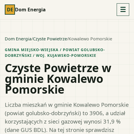
☰
DE
Dom Energia
Dom Energia
/
Czyste Powietrze
/
Kowalewo Pomorskie
GMINA MIEJSKO-WIEJSKA
/ POWIAT
GOLUBSKO-
DOBRZYŃSKI
/ WOJ.
KUJAWSKO-POMORSKIE
Czyste Powietrze w
gminie Kowalewo
Pomorskie
Liczba mieszkań w gminie Kowalewo Pomorskie
(powiat golubsko-dobrzyński) to 3906, a udział
korzystających z sieci gazowej wynosi 31,9 %
(dane GUS BDL). Na tej stronie sprawdzisz