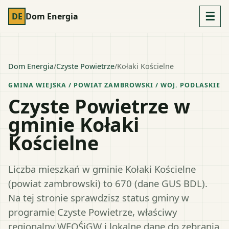
☰
DE
Dom Energia
Dom Energia
/
Czyste Powietrze
/
Kołaki Kościelne
GMINA WIEJSKA
/ POWIAT
ZAMBROWSKI
/ WOJ.
PODLASKIE
Czyste Powietrze w
gminie Kołaki
Kościelne
Liczba mieszkań w gminie Kołaki Kościelne
(powiat zambrowski) to 670 (dane GUS BDL).
Na tej stronie sprawdzisz status gminy w
programie Czyste Powietrze, właściwy
regionalny WFOŚiGW i lokalne dane do zebrania