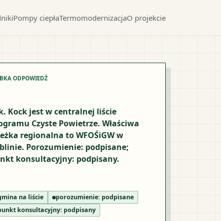
niki
Pompy ciepła
Termomodernizacja
O projekcie
YBKA ODPOWIEDŹ
k. Kock jest w centralnej liście
ogramu Czyste Powietrze. Właściwa
ieżka regionalna to WFOŚiGW w
blinie. Porozumienie: podpisane;
nkt konsultacyjny: podpisany.
gmina na liście
porozumienie:
podpisane
punkt konsultacyjny:
podpisany