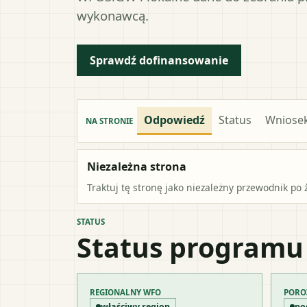
wykonawcą.
Sprawdź dofinansowanie
Odpowiedź
Status
Wniose
NA STRONIE
Niezależna strona
Traktuj tę stronę jako niezależny przewodnik po 
STATUS
Status programu
REGIONALNY WFO
PORO
właściwy region
po