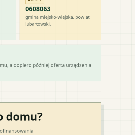
0608063
-
gmina miejsko-wiejska
, powiat
lubartowski
.
mu, a dopiero później oferta urządzenia
go domu?
dofinansowania