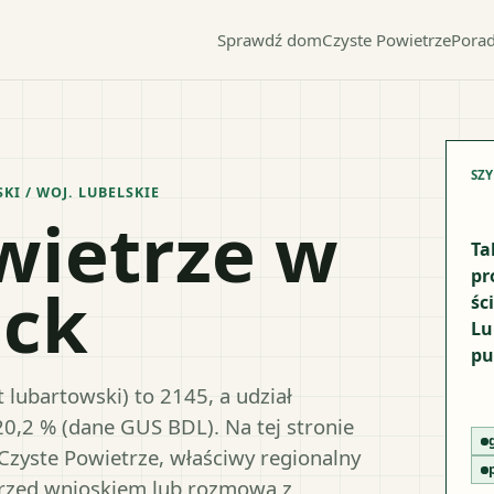
Sprawdź dom
Czyste Powietrze
Porad
SZ
SKI
/ WOJ.
LUBELSKIE
wietrze w
Ta
pr
ock
śc
Lu
pu
lubartowski) to 2145, a udział
20,2 % (dane GUS BDL). Na tej stronie
Czyste Powietrze, właściwy regionalny
przed wnioskiem lub rozmową z