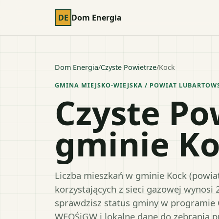
DE
Dom Energia
Dom Energia
/
Czyste Powietrze
/
Kock
GMINA MIEJSKO-WIEJSKA
/ POWIAT
LUBARTOW
Czyste Po
gminie K
Liczba mieszkań w gminie Kock (powiat 
korzystających z sieci gazowej wynosi 
sprawdzisz status gminy w programie 
WFOŚiGW i lokalne dane do zebrania 