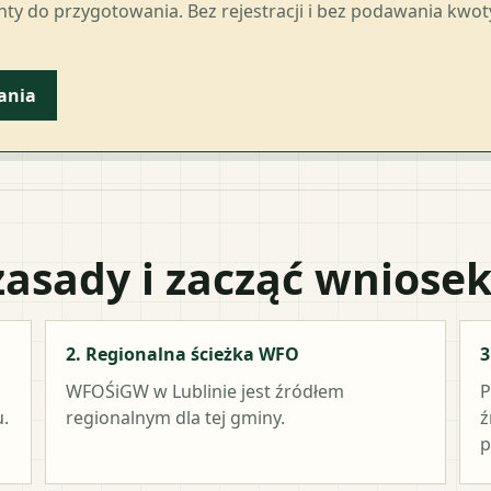
ty do przygotowania. Bez rejestracji i bez podawania kwo
ania
zasady i zacząć wniose
2. Regionalna ścieżka WFO
3
WFOŚiGW w Lublinie
jest źródłem
P
.
regionalnym dla tej gminy.
ź
p