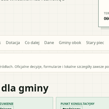
TE
06
k
Dotacja
Co dalej
Dane
Gminy obok
Stary piec
źródłach. Oficjalne decyzje, formularze i lokalne szczegóły zawsze 
 dla gminy
ZUMIENIE
PUNKT KONSULTACYJNY
dpisane
podpisany