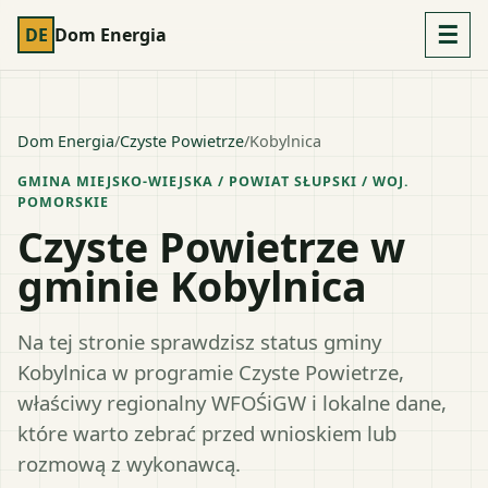
☰
DE
Dom Energia
Dom Energia
/
Czyste Powietrze
/
Kobylnica
GMINA MIEJSKO-WIEJSKA
/ POWIAT
SŁUPSKI
/ WOJ.
POMORSKIE
Czyste Powietrze w
gminie Kobylnica
Na tej stronie sprawdzisz status gminy
Kobylnica w programie Czyste Powietrze,
właściwy regionalny WFOŚiGW i lokalne dane,
które warto zebrać przed wnioskiem lub
rozmową z wykonawcą.