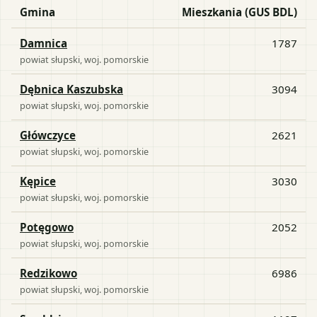
Gmina
Mieszkania (GUS BDL)
Damnica
1787
powiat
słupski
, woj.
pomorskie
Dębnica Kaszubska
3094
powiat
słupski
, woj.
pomorskie
Główczyce
2621
powiat
słupski
, woj.
pomorskie
Kępice
3030
powiat
słupski
, woj.
pomorskie
Potęgowo
2052
powiat
słupski
, woj.
pomorskie
Redzikowo
6986
powiat
słupski
, woj.
pomorskie