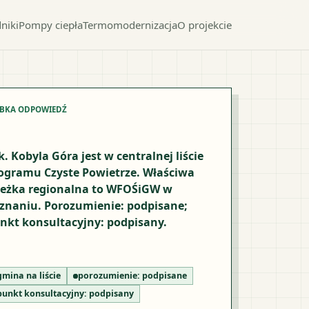
niki
Pompy ciepła
Termomodernizacja
O projekcie
YBKA ODPOWIEDŹ
k. Kobyla Góra jest w centralnej liście
ogramu Czyste Powietrze. Właściwa
ieżka regionalna to WFOŚiGW w
znaniu. Porozumienie: podpisane;
nkt konsultacyjny: podpisany.
gmina na liście
porozumienie:
podpisane
punkt konsultacyjny:
podpisany