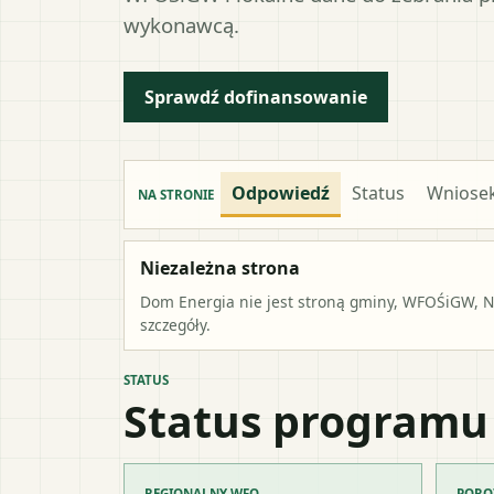
wykonawcą.
Sprawdź dofinansowanie
Odpowiedź
Status
Wniose
NA STRONIE
Niezależna strona
Dom Energia nie jest stroną gminy, WFOŚiGW, NF
szczegóły.
STATUS
Status programu
REGIONALNY WFO
PORO