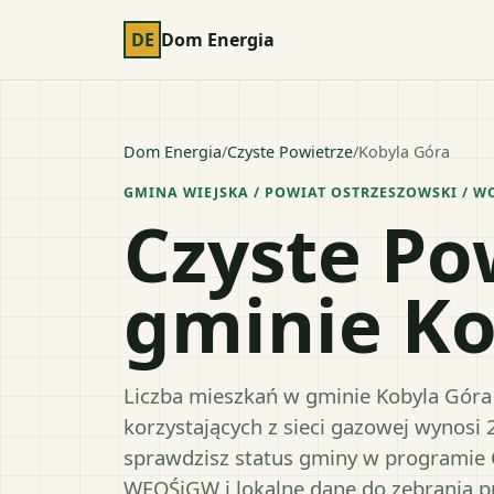
DE
Dom Energia
Dom Energia
/
Czyste Powietrze
/
Kobyla Góra
GMINA WIEJSKA
/ POWIAT
OSTRZESZOWSKI
/ W
Czyste Po
gminie Ko
Liczba mieszkań w gminie Kobyla Góra 
korzystających z sieci gazowej wynosi 
sprawdzisz status gminy w programie 
WFOŚiGW i lokalne dane do zebrania 