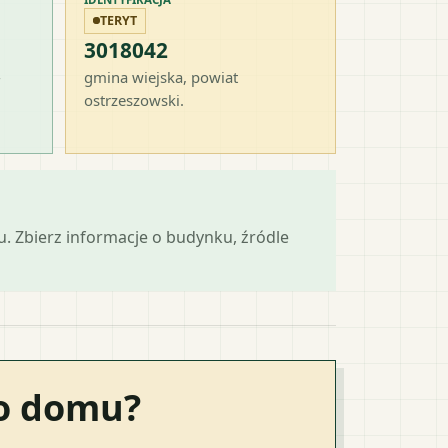
TERYT
3018042
-
gmina wiejska
, powiat
ostrzeszowski
.
mu. Zbierz informacje o budynku, źródle
go domu?