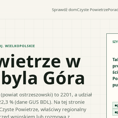
Sprawdź dom
Czyste Powietrze
Porad
SZ
OJ.
WIELKOPOLSKIE
wietrze w
Ta
pr
byla Góra
śc
Po
pu
(powiat ostrzeszowski) to 2201, a udział
22,3 % (dane GUS BDL). Na tej stronie
Czyste Powietrze, właściwy regionalny
przed wnioskiem lub rozmową z