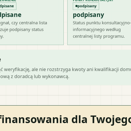
dpisane
podpisany
dpisane
podpisany
gnał, czy centralna lista
Status punktu konsultacyjno
zuje podpisany status
informacyjnego według
y.
centralnej listy programu.
e
ąć weryfikację, ale nie rozstrzyga kwoty ani kwalifikacji do
mową z doradcą lub wykonawcą.
finansowania dla Twoje