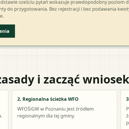
odstawie sześciu pytań wskazuje prawdopodobny poziom 
ty do przygotowania. Bez rejestracji i bez podawania kwo
e.
ania
zasady i zacząć wniose
2. Regionalna ścieżka WFO
3
WFOŚiGW w Poznaniu
jest źródłem
P
.
regionalnym dla tej gminy.
ź
p