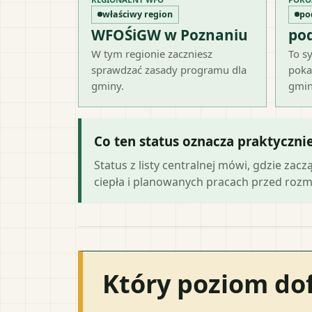
właściwy region
po
WFOŚiGW w Poznaniu
po
W tym regionie zaczniesz
To sy
sprawdzać zasady programu dla
poka
gminy.
gmin
Co ten status oznacza praktyczni
Status z listy centralnej mówi, gdzie zacz
ciepła i planowanych pracach przed roz
Który poziom do