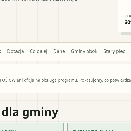
TE
30
k
Dotacja
Co dalej
Dane
Gminy obok
Stary piec
OŚiGW ani oficjalną obsługą programu. Pokazujemy, co potwierdzają
 dla gminy
ZUMIENIE
PUNKT KONSULTACYJNY