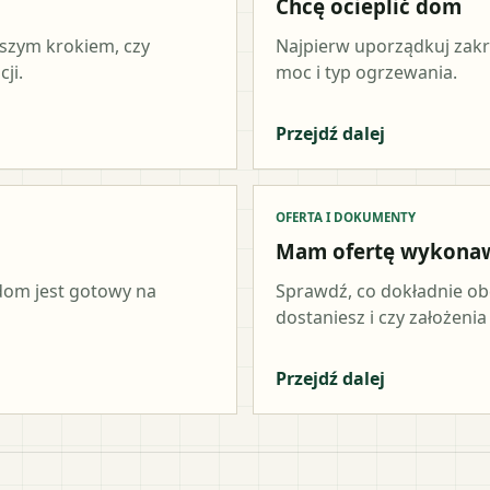
Chcę ocieplić dom
wszym krokiem, czy
Najpierw uporządkuj zakr
ji.
moc i typ ogrzewania.
Przejdź dalej
OFERTA I DOKUMENTY
Mam ofertę wykona
 dom jest gotowy na
Sprawdź, co dokładnie ob
dostaniesz i czy założeni
Przejdź dalej