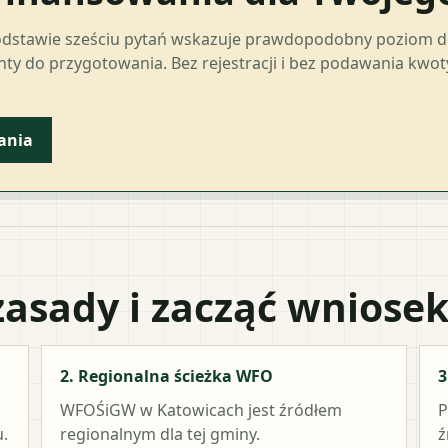
odstawie sześciu pytań wskazuje prawdopodobny poziom 
ty do przygotowania. Bez rejestracji i bez podawania kwo
ania
zasady i zacząć wniose
2. Regionalna ścieżka WFO
3
WFOŚiGW w Katowicach
jest źródłem
P
.
regionalnym dla tej gminy.
ź