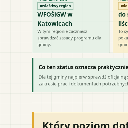
właściwy region
do
WFOŚiGW w
do
Katowicach
liśc
W tym regionie zaczniesz
To sy
sprawdzać zasady programu dla
poka
gminy.
gmin
Co ten status oznacza praktyczni
Dla tej gminy najpierw sprawdź oficjal
zakresie prac i dokumentach potrzebny
Który poziom do