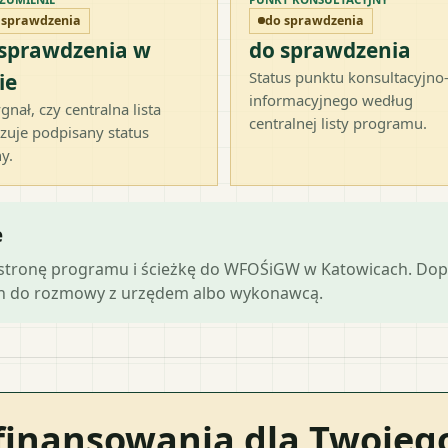
 sprawdzenia
do sprawdzenia
 sprawdzenia w
do sprawdzenia
Status punktu konsultacyjno
ie
informacyjnego według
gnał, czy centralna lista
centralnej listy programu.
zuje podpisany status
y.
e
ną stronę programu i ścieżkę do WFOŚiGW w Katowicach. Do
ch do rozmowy z urzędem albo wykonawcą.
finansowania dla Twoje