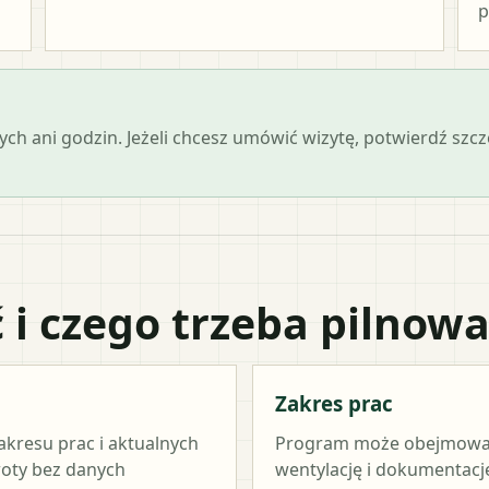
p
ch ani godzin. Jeżeli chcesz umówić wizytę, potwierdź szc
 i czego trzeba pilnow
Zakres prac
akresu prac i aktualnych
Program może obejmować ź
woty bez danych
wentylację i dokumentację