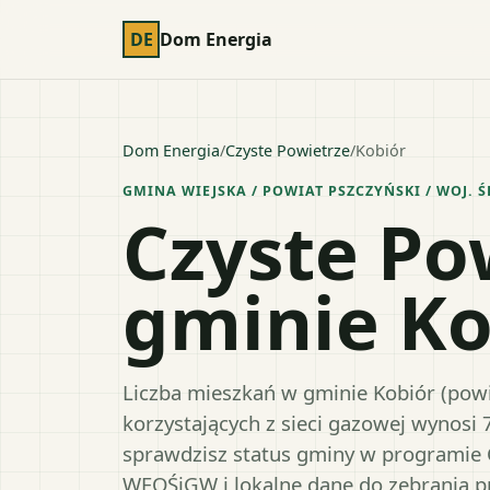
DE
Dom Energia
Dom Energia
/
Czyste Powietrze
/
Kobiór
GMINA WIEJSKA
/ POWIAT
PSZCZYŃSKI
/ WOJ.
Ś
Czyste Po
gminie Ko
Liczba mieszkań w gminie Kobiór (powia
korzystających z sieci gazowej wynosi 
sprawdzisz status gminy w programie 
WFOŚiGW i lokalne dane do zebrania 