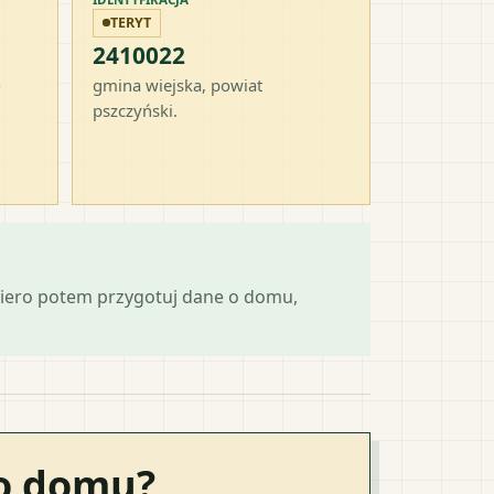
TERYT
2410022
-
gmina wiejska
, powiat
pszczyński
.
piero potem przygotuj dane o domu,
go domu?