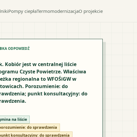
niki
Pompy ciepła
Termomodernizacja
O projekcie
YBKA ODPOWIEDŹ
k. Kobiór jest w centralnej liście
ogramu Czyste Powietrze. Właściwa
ieżka regionalna to WFOŚiGW w
towicach. Porozumienie: do
rawdzenia; punkt konsultacyjny: do
rawdzenia.
gmina na liście
porozumienie:
do sprawdzenia
punkt konsultacyjny:
do sprawdzenia