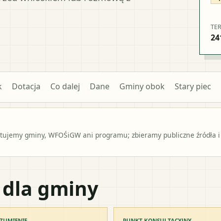
TE
24
k
Dotacja
Co dalej
Dane
Gminy obok
Stary piec
ntujemy gminy, WFOŚiGW ani programu; zbieramy publiczne źródła i
 dla gminy
ZUMIENIE
PUNKT KONSULTACYJNY