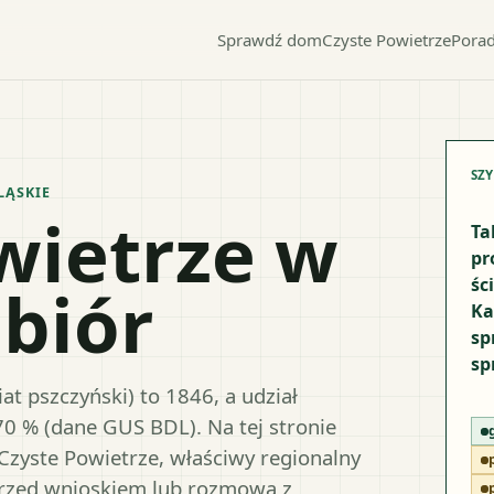
Sprawdź dom
Czyste Powietrze
Porad
SZ
LĄSKIE
wietrze w
Ta
pr
śc
biór
Ka
sp
sp
t pszczyński) to 1846, a udział
70 % (dane GUS BDL). Na tej stronie
Czyste Powietrze, właściwy regionalny
przed wnioskiem lub rozmową z