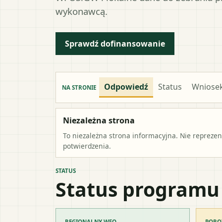
wykonawcą.
Sprawdź dofinansowanie
Odpowiedź
Status
Wniose
NA STRONIE
Niezależna strona
To niezależna strona informacyjna. Nie repreze
potwierdzenia.
STATUS
Status programu
REGIONALNY WFO
PORO