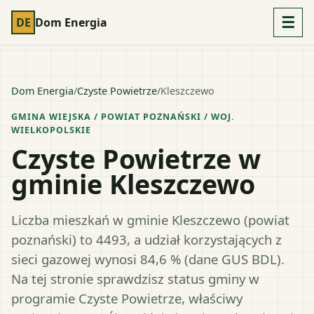
☰
DE
Dom Energia
Dom Energia
/
Czyste Powietrze
/
Kleszczewo
GMINA WIEJSKA
/ POWIAT
POZNAŃSKI
/ WOJ.
WIELKOPOLSKIE
Czyste Powietrze w
gminie Kleszczewo
Liczba mieszkań w gminie Kleszczewo (powiat
poznański) to 4493, a udział korzystających z
sieci gazowej wynosi 84,6 % (dane GUS BDL).
Na tej stronie sprawdzisz status gminy w
programie Czyste Powietrze, właściwy