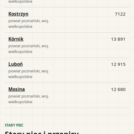
wielkopolskie
Kostrzyn
7122
powiat
poznański
, woj.
wielkopolskie
Kórnik
13 891
powiat
poznański
, woj.
wielkopolskie
Luboń
12 915
powiat
poznański
, woj.
wielkopolskie
Mosina
12 680
powiat
poznański
, woj.
wielkopolskie
STARY PIEC
Stary piec i przepisy