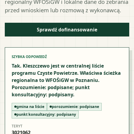
regionalny WFOŚiGW i lokalne dane do zebrania
przed wnioskiem lub rozmową z wykonawcą.
Sprawdź dofinansowanie
SZYBKA ODPOWIEDŹ
Tak. Kleszczewo jest w centralnej liście
programu Czyste Powietrze. Właściwa ścieżka
regionalna to WFOŚiGW w Poznaniu.
Porozumienie: podpisane; punkt
konsultacyjny: podpisany.
gmina na liście
porozumienie:
podpisane
punkt konsultacyjny:
podpisany
TERYT
3021062