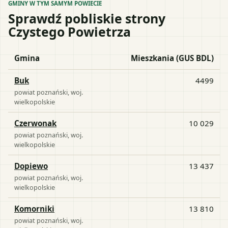
GMINY W TYM SAMYM POWIECIE
Sprawdź pobliskie strony
Czystego Powietrza
Gmina
Mieszkania (GUS BDL)
Buk
4499
powiat
poznański
, woj.
wielkopolskie
Czerwonak
10 029
powiat
poznański
, woj.
wielkopolskie
Dopiewo
13 437
powiat
poznański
, woj.
wielkopolskie
Komorniki
13 810
powiat
poznański
, woj.